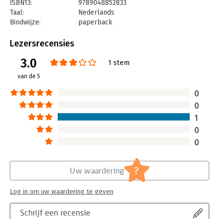
ISBN13:
9789048852833
tegenslagen, talloze successen en evenzovele dieptepunten.
Taal:
Nederlands
Bindwijze:
paperback
Aantal pagina's:
352
Uitgever:
Uitgeverij Lebowski
Lezersrecensies
Druk:
1
3.0
Verschijningsdatum:
28-11-2019
1 stem
van de 5
Hoofdrubriek:
Sport, hobby, lifestyle
0
0
1
0
0
?
Uw waardering
Log in om uw waardering te geven
Schrijf een recensie