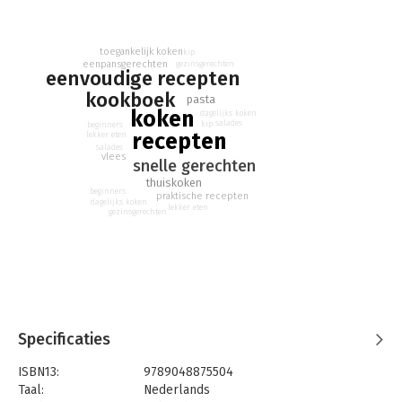
met vrienden en familie van te genieten, is natuurlijk het
allermooiste. Dat is waar koken voor mij om draait. Dus, aan de
gang en geniet ervan!
toegankelijk koken
kip
eenpansgerechten
gezinsgerechten
eenvoudige recepten
kookboek
pasta
koken
dagelijks koken
salades
kip
beginners
recepten
lekker eten
salades
vlees
snelle gerechten
thuiskoken
beginners
praktische recepten
dagelijks koken
lekker eten
gezinsgerechten
Specificaties
ISBN13:
9789048875504
Taal:
Nederlands