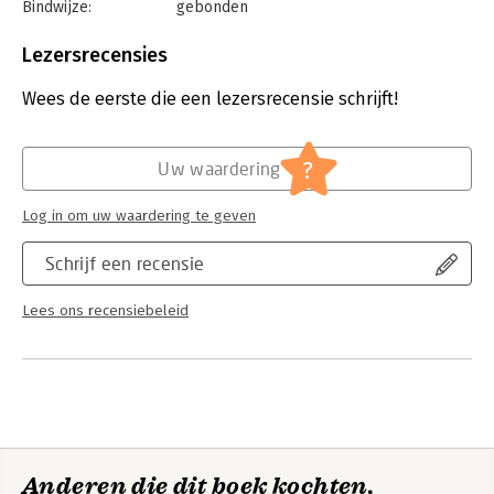
Bindwijze:
gebonden
Aantal pagina's:
208
Uitgever:
Overamstel Uitgevers
Lezersrecensies
Druk:
1
Verschijningsdatum:
21-10-2025
Wees de eerste die een lezersrecensie schrijft!
Hoofdrubriek:
Koken en eten
?
Uw waardering
Log in om uw waardering te geven
Schrijf een recensie
Lees ons recensiebeleid
Anderen die dit boek kochten,