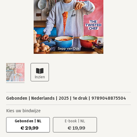
Gebonden
Nederlands
2025
1e druk
9789048875504
Kies uw bindwijze
Gebonden | NL
E-book | NL
€ 29,99
€ 19,99