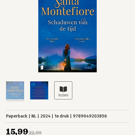
Paperback
NL
2024
1e druk
9789049203856
15,99
22,99