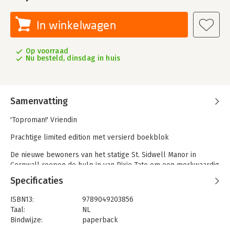
In winkelwagen
Op voorraad
Nu besteld, dinsdag in huis
Samenvatting
'Toproman!' Vriendin
Prachtige limited edition met versierd boekblok
De nieuwe bewoners van het statige St. Sidwell Manor in
Cornwall roepen de hulp in van Pixie Tate om een merkwaardig
mysterie te ontrafelen. Pixie begrijpt al snel dat daar iets
Specificaties
bijzonders verborgen moet zijn.
ISBN13:
9789049203856
Meer dan honderd jaar geleden verdween in het holst van de
Taal:
NL
nacht een kind uit zijn bed en werd nooit meer teruggezien.
Bindwijze:
paperback
Pixie moet achter de waarheid zien te komen: wat gebeurde er