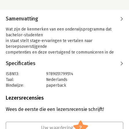
Samenvatting
Wat zijn de kenmerken van een onderwijsprogramma dat
bachelor-studenten
in staat stelt stage-ervaringen te vertalen naar
beroepsoverstijgende
competenties en deze overtuigend te communiceren in de
vorm van een
Specificaties
personal brand?
Deze publicatie bevat tekst en werkvormen die stimuleren om
ISBN13:
9789051799514
zelfkennis
Taal:
Nederlands
te ontwikkelen over de eigen motieven en kwaliteiten en hoe
Bindwijze:
paperback
STARR's zo
Aantal pagina's:
52
geschreven kunnen worden dat deze overtuigende bewijzen
Uitgever:
Uitgeverij Gopher
Lezersrecensies
vormen van de
Druk:
1
persoonlijke kwaliteiten. Het 'pièce de résistance' vormt het
Verschijningsdatum:
7-7-2017
Wees de eerste die een lezersrecensie schrijft!
professionele
identiteitsspel waarin deelnemers al spelende meer kennis te
Hoofdrubriek:
Schoolboeken
krijgen over
?
zichzelf. Het spel maakt gebruik van het verschijnsel dat
Uw waardering