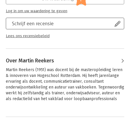
anderen eerder je
kwaliteiten zien dan jij zelf, doordat het spel aanzet tot dialoog.
Log in om uw waardering te geven
Martin Reekers (1951) is hoofddocent bij Hogeschool
Rotterdam waar hij
Schrijf een recensie
in 2006 begon als senior beleidsadviseur. De afgelopen jaren
werkte hij
Lees ons recensiebeleid
als docent aan de masteropleiding Leren & Innoveren. Hij is lid
van de
hogeschool brede werkgroep Studieloopbaancoaching en van
de denktank
Over Martin Reekers
rond het lectoraat Studiesucces. Hij is tevens actief als trainer
voor de
Martin Reekers (1951) was docent bij de masteropleiding leren 
HR-academie.
& innoveren van Hogeschool Rotterdam. Hij heeft jarenlange 
Onder auspiciën van het Kenniscentrum Business Innovation
ervaring als docent, communicatietrainer, consultant 
van
onderwijsontwikkeling en auteur van vakboeken. Tegenwoordig 
Hogeschool Rotterdam doet Martin promotieonderzoek gericht
werkt hij zelfstandig als trainer, onderwijsadviseur, auteur en 
op het
als redactielid van het vakblad voor loopbaanprofessionals 
ontwerpen van een programma dat studenten leert om
'LoopbaanVisie'.
praktijkervaringen
overtuigend te vertalen naar kwaliteiten. Daarnaast is Martin
Andere boeken door Martin
redactielid
Reekers
van het vakblad LoopbaanVisie, auteur van leerboeken en