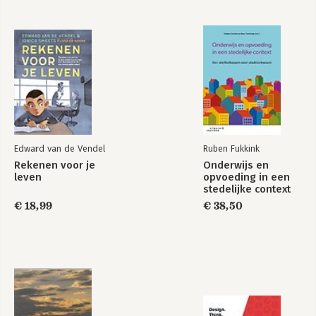
Professionele
gespreksvoering,
3e editie met MyLab
NL toegangscode
Edward van de Vendel
Ruben Fukkink
Bekijk alle boeken
Rekenen voor je
Onderwijs en
leven
opvoeding in een
stedelijke context
€ 18,99
€ 38,50