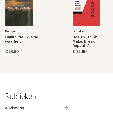
Duintjer
Onbekend
Onuitputtelijk is de
Design. Think.
waarheid
Make. Break.
Repeat: A
Handbook of
€ 18,90
€ 32,99
Methods (R
Rubrieken
advisering