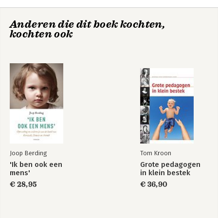
cartoonist.
Anderen die dit boek kochten,
kochten ook
Een sleutel naar
Coachen in het
het walhalla
hoger
beroepsonderwijs
Joop Berding
Tom Kroon
'Ik ben ook een
Grote pedagogen
mens'
in klein bestek
€ 28,95
€ 36,90