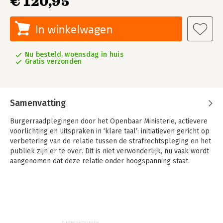
€ 120,95
In winkelwagen
Nu besteld, woensdag in huis
Gratis verzonden
Samenvatting
Burgerraadplegingen door het Openbaar Ministerie, actievere
voorlichting en uitspraken in ‘klare taal’: initiatieven gericht op
verbetering van de relatie tussen de strafrechtspleging en het
publiek zijn er te over. Dit is niet verwonderlijk, nu vaak wordt
aangenomen dat deze relatie onder hoogspanning staat.
Burgers vinden de straffen maar laag en rechters zijn te ver
verwijderd van de burger, is de veelgehoorde gedachte.
Dit onderzoek probeert antwoorden te geven op vragen die in
dit verband rijzen. Waarop is de veronderstelling dat de relatie
tussen het publiek en de strafrechtspleging zo problematisch
burgerparticipatie