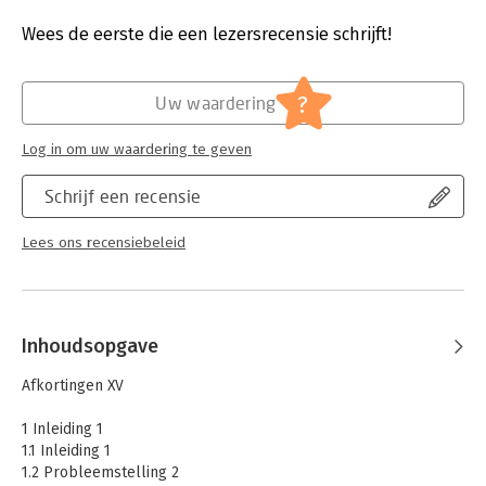
Druk:
1
Verschijningsdatum:
3-11-2021
Wees de eerste die een lezersrecensie schrijft!
Hoofdrubriek:
Juridisch
Jongbloed:
Strafrecht algemeen
?
Uw waardering
Serie:
E.M. Meijers Instituut voor
Rechtswetenschappelijk Onderzoek
Log in om uw waardering te geven
Schrijf een recensie
Lees ons recensiebeleid
Inhoudsopgave
Afkortingen XV
1 Inleiding 1
1.1 Inleiding 1
1.2 Probleemstelling 2