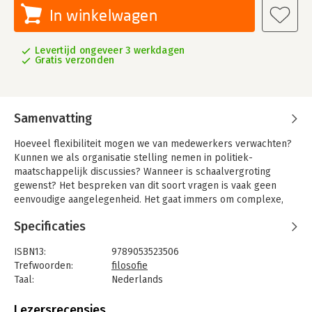
In winkelwagen
Levertijd ongeveer 3 werkdagen
Gratis verzonden
Samenvatting
Hoeveel flexibiliteit mogen we van medewerkers verwachten?
Kunnen we als organisatie stelling nemen in politiek-
maatschappelijk discussies? Wanneer is schaalvergroting
gewenst? Het bespreken van dit soort vragen is vaak geen
eenvoudige aangelegenheid. Het gaat immers om complexe,
ingrijpende kwesties die gemakkelijk tot principiële
Specificaties
meningsverschillen kunnen leiden.
Hoe kun je zulke gesprekken aanpakken? Socrates hanteerde
ISBN13:
9789053523506
technieken die leidden tot grondige analyse van fundamentele
Trefwoorden:
filosofie
vragen, tot een systematische toetsing van principiële
Taal:
Nederlands
stellingnamen, tot een diepteonderzoek van onze
Bindwijze:
paperback
denkbeelden en van onszelf. De Duitse filosoof Leonard
Aantal pagina's:
251
Lezersrecensies
Nelson en zijn leerling Gustav Heckmann hebben in onze eeuw