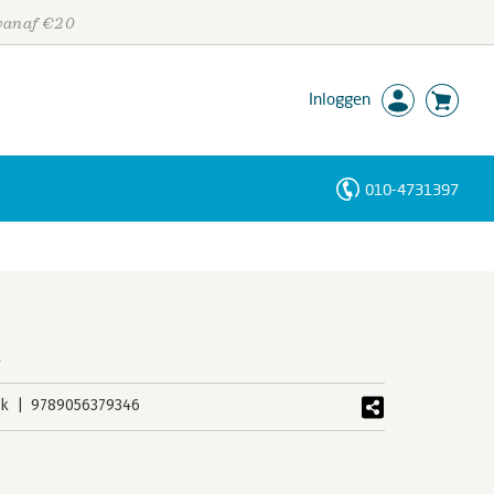
 vanaf €20
Inloggen
010-4731397
Personen
Trefwoorden
n
uk
9789056379346