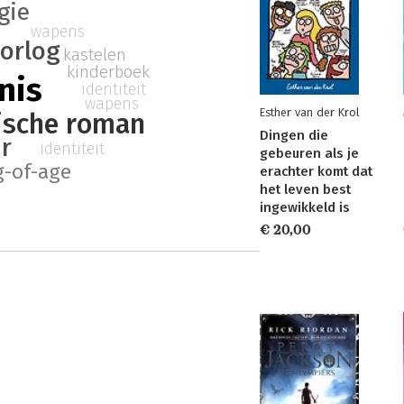
ogie
wapens
orlog
kastelen
kinderboek
nis
identiteit
wapens
Esther van der Krol
rische roman
Dingen die
r
identiteit
gebeuren als je
-of-age
erachter komt dat
het leven best
ingewikkeld is
€ 20,00