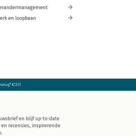
erandermanagement
erk en loopbaan
 vanaf €20
uwsbrief en blijf up-to-date
 en recensies, inspirerende
s.