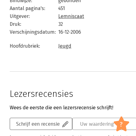
Bindwijze:
gebonden
Aantal pagina's:
451
Uitgever:
Lemniscaat
Druk:
32
Verschijningsdatum:
16-12-2006
Hoofdrubriek:
Jeugd
Lezersrecensies
Wees de eerste die een lezersrecensie schrijft!
?
Schrijf een recensie
Uw waardering