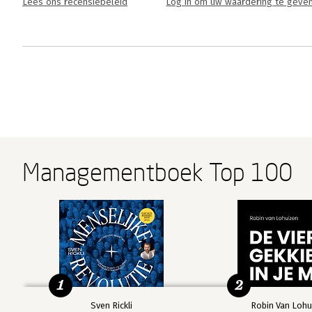
Lees ons recensiebeleid
Log in om uw waardering te geve
Managementboek Top 100
1
2
Sven Rickli
Robin Van Lohu