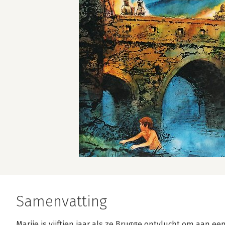
Samenvatting
Marije is vijftien jaar als ze Brugge ontvlucht om aan 