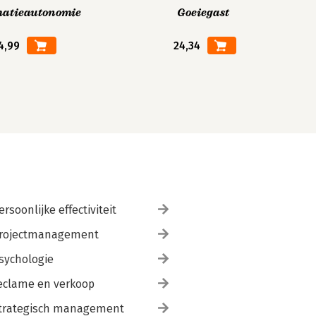
matieautonomie
Goeiegast
4,99
24,34
ersoonlijke effectiviteit
rojectmanagement
sychologie
eclame en verkoop
trategisch management