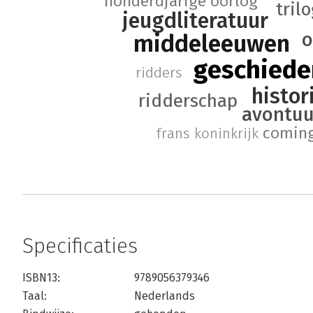
honderdjarige oorlog
tril
jeugdliteratuur
o
middeleeuwen
geschiede
ridders
histo
ridderschap
avontuu
coming
frans koninkrijk
Specificaties
ISBN13:
9789056379346
Taal:
Nederlands