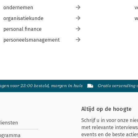
ondernemen
v
organisatiekunde
w
personal finance
personeelsmanagement
gen voor 23:00 besteld, morgen in huis
Gratis verzending
Altijd op de hoogte
Schrijf u in voor onze nie
diensten
met relevante interviews
events en de beste actie
rogramma