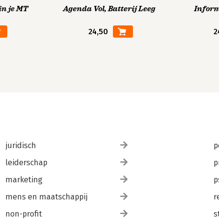
in je MT
Agenda Vol, Batterij Leeg
Infor
24,50
2
juridisch
p
leiderschap
p
marketing
p
mens en maatschappij
r
non-profit
s