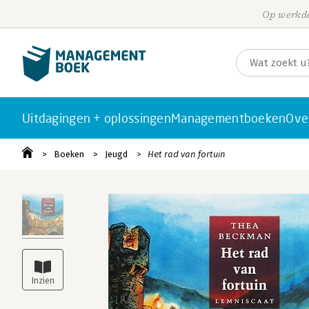
Op werkda
Uitdagingen + oplossingen
Managementboeken
Ove
Boeken
Jeugd
Het rad van fortuin