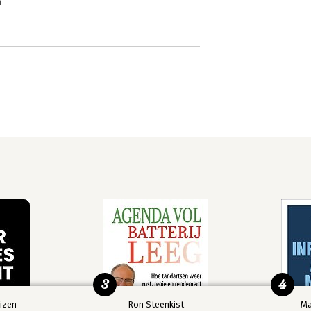
n
3
4
izen
Ron Steenkist
Ma