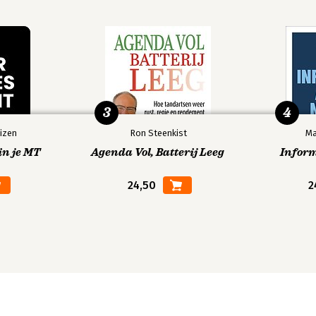
3
4
izen
Ron Steenkist
Ma
in je MT
Agenda Vol, Batterij Leeg
Infor
24,50
2