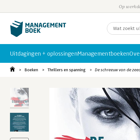
Op werkda
Uitdagingen + oplossingen
Managementboeken
Ove
Boeken
Thrillers en spanning
De schreeuw van de zee