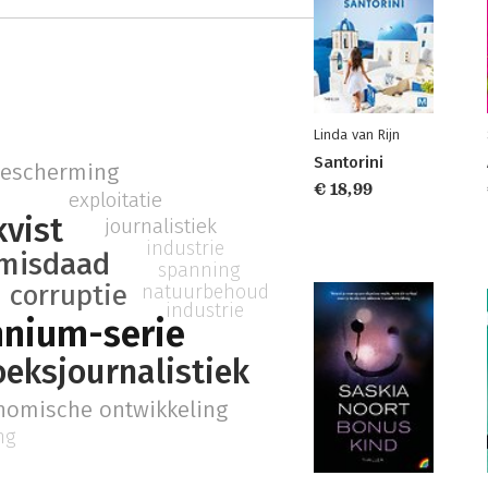
Linda van Rijn
Santorini
bescherming
€ 18,99
exploitatie
vist
journalistiek
industrie
misdaad
spanning
corruptie
natuurbehoud
industrie
nnium-serie
eksjournalistiek
nomische ontwikkeling
ng