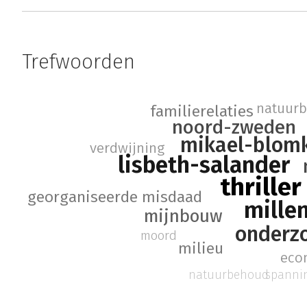
Trefwoorden
natuur
familierelaties
noord-zweden
mikael-blomk
verdwijning
lisbeth-salander
thriller
georganiseerde misdaad
mille
mijnbouw
onderzo
moord
milieu
eco
spanni
natuurbehoud