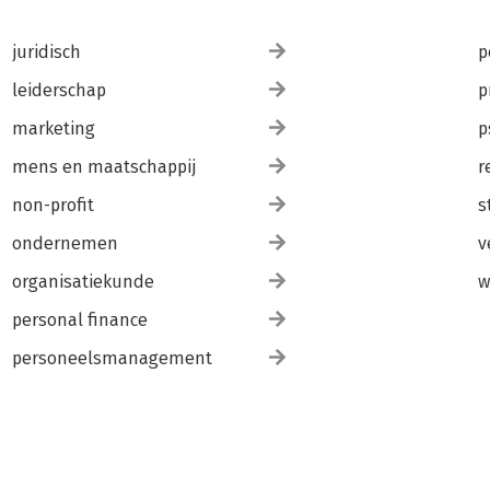
juridisch
p
leiderschap
p
marketing
p
mens en maatschappij
r
non-profit
s
ondernemen
v
organisatiekunde
w
personal finance
personeelsmanagement