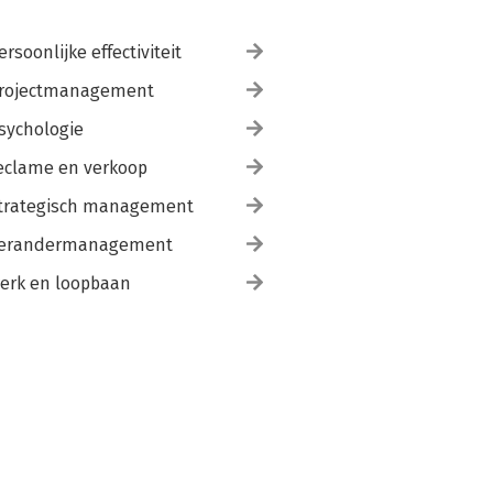
ersoonlijke effectiviteit
rojectmanagement
sychologie
eclame en verkoop
trategisch management
erandermanagement
erk en loopbaan