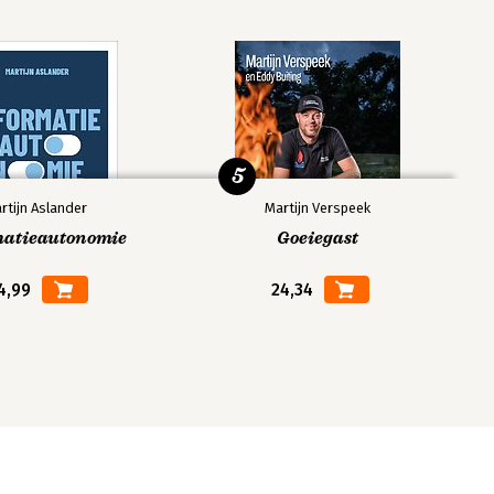
5
rtijn Aslander
Martijn Verspeek
matieautonomie
Goeiegast
4,99
24,34