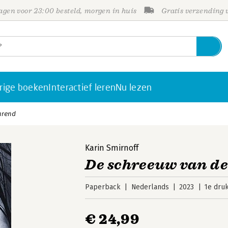
gen voor 23:00 besteld, morgen in huis
Gratis verzending
rige boeken
Interactief leren
Nu lezen
arend
Karin Smirnoff
De schreeuw van de
Paperback
Nederlands
2023
1e dru
€ 24,99