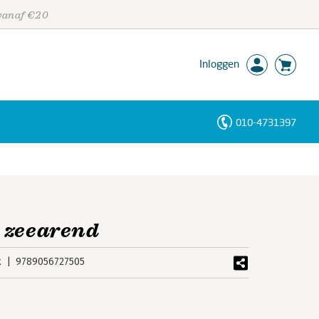
 vanaf €20
Inloggen
010-4731397
Personen
Trefwoorden
 zeearend
k
9789056727505