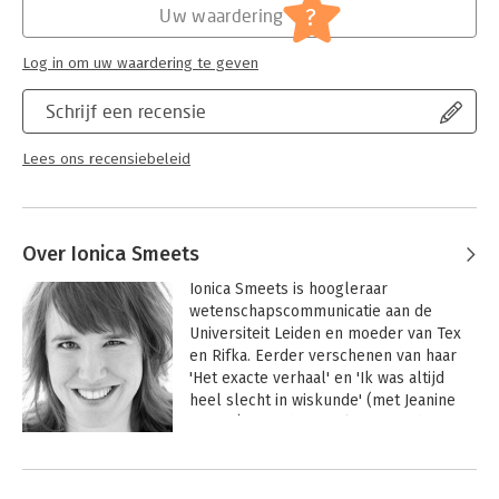
?
Uw waardering
Log in om uw waardering te geven
Schrijf een recensie
Lees ons recensiebeleid
Over Ionica Smeets
Ionica Smeets is hoogleraar 
wetenschapscommunicatie aan de 
Universiteit Leiden en moeder van Tex 
en Rifka. Eerder verschenen van haar 
'Het exacte verhaal' en 'Ik was altijd 
heel slecht in wiskunde' (met Jeanine 
Daems). Ze schrijft columns in 'de 
Volkskrant' en 'Kek Mama'.
Andere boeken door Ionica Smeets