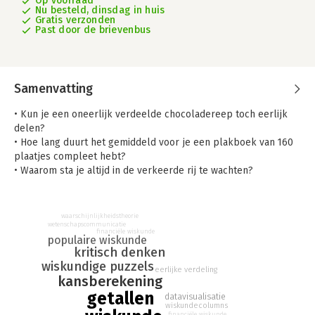
Op voorraad
Nu besteld, dinsdag in huis
Gratis verzonden
Past door de brievenbus
Samenvatting
• Kun je een oneerlijk verdeelde chocoladereep toch eerlijk
delen?
• Hoe lang duurt het gemiddeld voor je een plakboek van 160
plaatjes compleet hebt?
• Waarom sta je altijd in de verkeerde rij te wachten?
• Hoe train je jezelf om geblunder met cijfers te voorkomen?
In ons dagelijks leven regent het getallen – en niet alleen als
er 10 procent kans is op regen. Wat zit er achter die getallen?
waarschijnlijkheidstheorie
wetenschapscommunicatie
Wat is de logica achter een BH-maat als 70F en hoe kun je een
financiële wiskunde
populaire wiskunde
miljoenennota van 284.500.000.000 euro begrijpen? Hoe zie je
kritisch denken
of een kortingsactie bij de supermarkt gunstig is en hoe kraak
wiskundige puzzels
je een alarmcode?
eerlijke verdeling
kansberekening
Dit boek combineert grote vragen met vrolijke raadsels en
getallen
praktische tips. Als je eenmaal ziet hoe het werkt, blijkt het
datavisualisatie
wiskundecolumns
allemaal Superlogisch.
financiële wiskunde