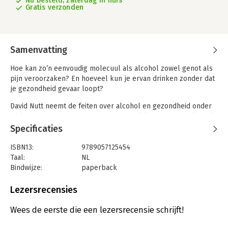
Nu besteld, zaterdag in huis
Gratis verzonden
Samenvatting
Hoe kan zo’n eenvoudig molecuul als alcohol zowel genot als
pijn veroorzaken? En hoeveel kun je ervan drinken zonder dat
je gezondheid gevaar loopt?
David Nutt neemt de feiten over alcohol en gezondheid onder
de loep en beschrijft vanaf de eerste slok de reis van alcohol
door het lichaam. Daarbij bespreekt hij drankgerelateerde
Specificaties
kwesties waarover je graag meer wilt weten, zoals verslaving,
psychische en lichamelijke gezondheid, slaap, hormonen en
ISBN13:
9789057125454
vruchtbaarheid, jongeren en alcohol, agressie – maar ook de
Taal:
NL
sociale voordelen van drank.
Bindwijze:
paperback
Aantal pagina's:
304
Drankje? maakt duidelijk wat ‘verantwoord drinken’ betekent
Uitgever:
Nieuwezijds b.v., Uitgeverij
Lezersrecensies
en biedt je de wetenschappelijke feiten om zelf een beslissing
Druk:
1
te kunnen nemen over je alcoholgebruik en het al dan niet
Verschijningsdatum:
11-12-2020
Wees de eerste die een lezersrecensie schrijft!
stoppen met drinken.