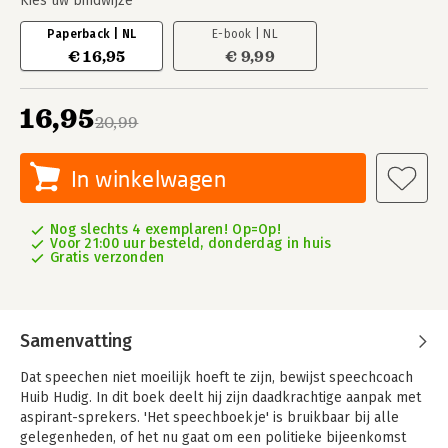
Kies uw bindwijze
Paperback | NL
E-book | NL
€ 16,95
€ 9,99
16,95
20,99
In winkelwagen
Nog slechts 4 exemplaren! Op=Op!
Voor 21:00 uur besteld, donderdag in huis
Gratis verzonden
Samenvatting
Dat speechen niet moeilijk hoeft te zijn, bewijst speechcoach
Huib Hudig. In dit boek deelt hij zijn daadkrachtige aanpak met
aspirant-sprekers. 'Het speechboekje' is bruikbaar bij alle
gelegenheden, of het nu gaat om een politieke bijeenkomst