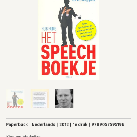
Paperback
Nederlands
2012
1e druk
9789057595196