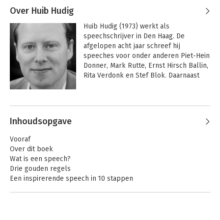
Over Huib Hudig
Huib Hudig (1973) werkt als 
speechschrijver in Den Haag. De 
afgelopen acht jaar schreef hij 
speeches voor onder anderen Piet-Hein 
Donner, Mark Rutte, Ernst Hirsch Ballin, 
Rita Verdonk en Stef Blok. Daarnaast 
geeft hij speechtrainingen voor 
bedrijven en particulieren met zijn 
Andere boeken door Huib Hudig
bedrijf Speak to Inspire.
Inhoudsopgave
Vooraf
Over dit boek
Wat is een speech?
Drie gouden regels
Een inspirerende speech in 10 stappen
Praktische schrijftips
Stap 1 - Voorbereiding
-Wanneer? Waar? Hoe?