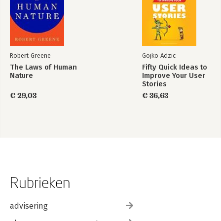
-Fijnslijpen
-Van papier of uit je hoofd?
-Lay-out
Stap 10 - Presentatie
Robert Greene
Gojko Adzic
-Tips voor presenteren
The Laws of Human
Fifty Quick Ideas to
-Appearance
Nature
Improve Your User
-Eerste keer oefenen: inhoud
Stories
-Tweede keer oefenen: presentatie
€ 29,03
€ 36,63
-Derde keer oefenen
-Zenuwen
Voorbeeldspeeches
Politiek speech
Zakelijke speech
Huwelijksspeech
Afscheidsrede
Begrafenisrede
Rubrieken
Checklist
advisering
Literatuur
dank