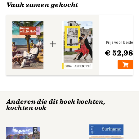
baanbrekend en grensverleggend boek, met 'De Vergelding' 
Vaak samen gekocht
bereikte hij een breed en groot publiek. Met 'De Kozakkentuin' 
en 'De gloed van Sint Petersburg' bewijst hij zich opnieuw als 
een verteller van formaat.
Prijs voor beide
€ 52,98
Baltische zielen
De tuinen van
Buitenzorg
Anderen die dit boek kochten,
kochten ook