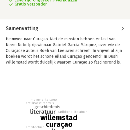
Levertijd ongeveer 9 werkdagen
Gratis verzonden
Samenvatting
Heimwee naar Curaçao. Niet de minsten hebben er last van.
Neem Nobelprijswinnaar Gabriel García Márquez, over wie de
Curaçaose auteur Boeli van Leeuwen schreef: 'In vrijwel al zijn
boeken wordt het schone eiland Curaçao genoemd.' In Dushi
Willemstad wordt duidelijk waarom Curaçao zo fascinerend is.
We maken twee verrassende wandelingen door Willemstad,
routes voorzien van vele citaten uit het werk van talloze
auteurs. We dompelen ons onder in Antilliaanse thema's als de
loterij, de snèk, Campo Alegre en 30 mei 1969. En vijf kenners
van de Curaçaose cultuur en literatuur leveren hun bijdrage:
Lucille Berry-Haseth, Wim Rutgers, Carel de Haseth, Nic Møller
monumentenzorg
en Jan Brokken.
antilliaanse thema's
geschiedenis
Ko van Geemert (1950) publiceerde onder meer Amsterdam &
literatuur
caribische literatuur
zijn schrijvers. Literatuur op locatie en Paramaribo Brasa!
willemstad
Recente uitgaven: Het Einde Wandelen rond eindhaltes van de
curaçao
tram in Amsterdam en Dum Vivimus Vivamus, over de
architectuur