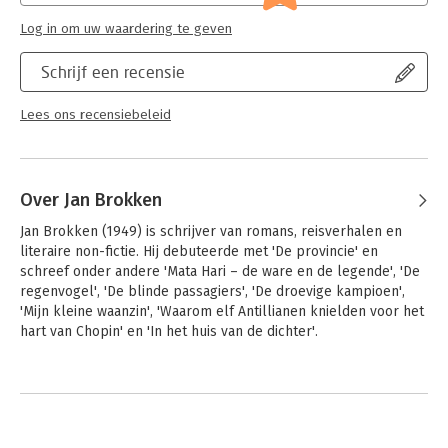
Log in om uw waardering te geven
Schrijf een recensie
Lees ons recensiebeleid
Over Jan Brokken
Jan Brokken (1949) is schrijver van romans, reisverhalen en 
literaire non-fictie. Hij debuteerde met 'De provincie' en 
schreef onder andere 'Mata Hari – de ware en de legende', 'De 
regenvogel', 'De blinde passagiers', 'De droevige kampioen', 
'Mijn kleine waanzin', 'Waarom elf Antillianen knielden voor het 
hart van Chopin' en 'In het huis van de dichter'. 

Veel van zijn romans zijn in diverse talen vertaald en verfilmd. 
Andere boeken door Jan Brokken
Als schrijver heeft hij internationale faam verworven - The New 
York Times prees 'Jungle Rudy' als een meesterwerk van 
verhalende non-fictie. Met 'Baltische zielen' schreef hij een 