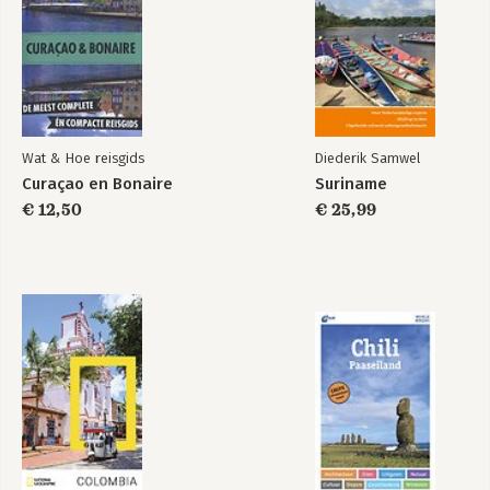
De ontdekking van
Mijn kleine waanzin
Holland
Wat & Hoe reisgids
Diederik Samwel
Bekijk alle boeken
Curaçao en Bonaire
Suriname
€ 12,50
€ 25,99