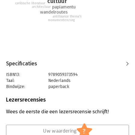
cultuur
gelijknamige serie schilderijen van Jeroen Krabbé.
caribische literatuur
papiamentu
architectuur
wandelroutes
antilliaanse thema's
monumentenzorg
Specificaties
ISBN13:
9789059373594
Taal:
Nederlands
Bindwijze:
paperback
Aantal pagina's:
256
Uitgever:
Uitgeverij Bas Lubberhuizen
Lezersrecensies
Druk:
1
Verschijningsdatum:
9-5-2017
Wees de eerste die een lezersrecensie schrijft!
Hoofdrubriek:
Reizen
Serie:
Het oog in 't zeil stedenreeks
?
Uw waardering