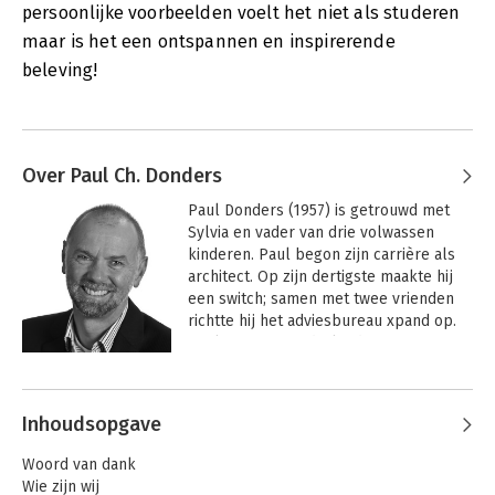
persoonlijke voorbeelden voelt het niet als studeren
maar is het een ontspannen en inspirerende
beleving!
Over Paul Ch. Donders
Paul Donders (1957) is getrouwd met 
Sylvia en vader van drie volwassen 
kinderen. Paul begon zijn carrière als 
architect. Op zijn dertigste maakte hij 
een switch; samen met twee vrienden 
richtte hij het adviesbureau xpand op. 
Paul woont in Nederland en is 
internationaal werkzaam als coach en 
Andere boeken door Paul Ch.
adviseur. Ook is hij auteur van dertien 
Donders
boeken en gepassioneerd 
Inhoudsopgave
sportklimmer.
Woord van dank
Wie zijn wij