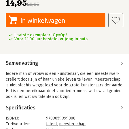
14,95
29,95
In winkelwagen
Laatste exemplaar! Op=Op!
Voor 21:00 uur besteld, vrijdag in huis
Samenvatting
Iedere man of vrouw is een kunstenaar, die een meesterwerk
creëert door zijn of haar unieke leven te leven. Meesterschap
is niet slechts weggelegd voor de grote kunstenaars der aarde.
Het is een bereikbaar doel voor ieder mens, wat uw vakgebied
ook is, en wat uw talenten ook zijn.
De vrienden Paul Donders en Chris Sommer nemen u vanuit
Specificaties
hun eigen vakgebied mee op reis door de geschiedenis van het
meesterschap, langs gilden en tribes. En ze laten zien hoe u
ISBN13:
9789059999008
meesterlijk kunt leven en kunt uitgroeien tot een meester in
Trefwoorden:
talent
,
meesterschap