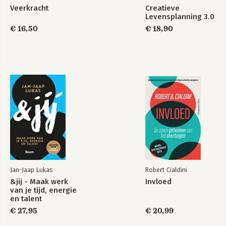
Veerkracht
Creatieve
Levensplanning 3.0
Veerkracht
Meesterschap 4.0
€ 16,50
€ 18,90
Bekijk alle boeken
Jan-Jaap Lukas
Robert Cialdini
&jij - Maak werk
Invloed
van je tijd, energie
en talent
€ 27,95
€ 20,99