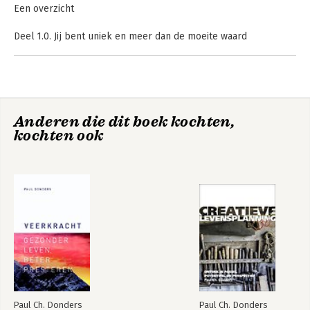
Een overzicht
Deel 1.0. Jij bent uniek en meer dan de moeite waard
Deel 2.0. Van gilden naar tribes
Deel 3.0. Van leerling tot kunstenaar
Deel 4.0. Vijf dimensies van meesterlijk design
Deel 5.0. De geheimen van de meester
Anderen die dit boek kochten,
De volgende tap
50 Jaar
Creatieve
kochten ook
Literatuurlijst
leidinggeven
Levensplanning 3.0
Fotoverantwoording
Paul Ch. Donders
Paul Ch. Donders