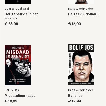
George Boellaard
Hans Werdmölder
Het gebeurde in het
De zaak Ridouan T.
westen
€ 28,99
€ 15,00
Martin H.
Martin H.
Bekijk alle boeken
Paul Vugts
Hans Werdmölder
Misdaadjournalist
Bolle Jos
€ 19,99
€ 18,99