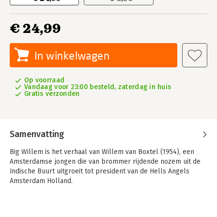
€ 24,99
In winkelwagen
Op voorraad
Vandaag voor 23:00 besteld, zaterdag in huis
Gratis verzonden
Samenvatting
Big Willem is het verhaal van Willem van Boxtel (1954), een
Amsterdamse jongen die van brommer rijdende nozem uit de
Indische Buurt uitgroeit tot president van de Hells Angels
Amsterdam Holland.
Vanuit hun door de gemeente verstrekte clubhuis aan de H.J.E.
Wenckebachweg in Amsterdam heersen de Hells Angels vanaf
de jaren zeventig over de Amsterdamse Wallen, over