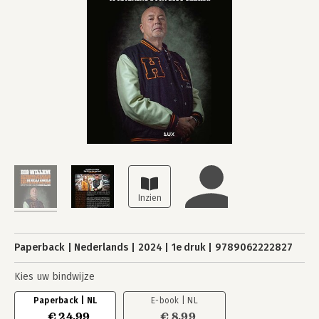
Paperback
Nederlands
2024
1e druk
9789062222827
Kies uw bindwijze
Paperback | NL
E-book | NL
€ 24,99
€ 8,99