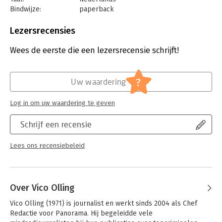
Bindwijze:
paperback
Aantal pagina's:
384
Uitgever:
Lux
Lezersrecensies
Druk:
1
Verschijningsdatum:
31-10-2024
Wees de eerste die een lezersrecensie schrijft!
Hoofdrubriek:
Mens en maatschappij
?
Uw waardering
Log in om uw waardering te geven
Schrijf een recensie
Lees ons recensiebeleid
Over Vico Olling
Vico Olling (1971) is journalist en werkt sinds 2004 als Chef 
Redactie voor Panorama. Hij begeleidde vele 