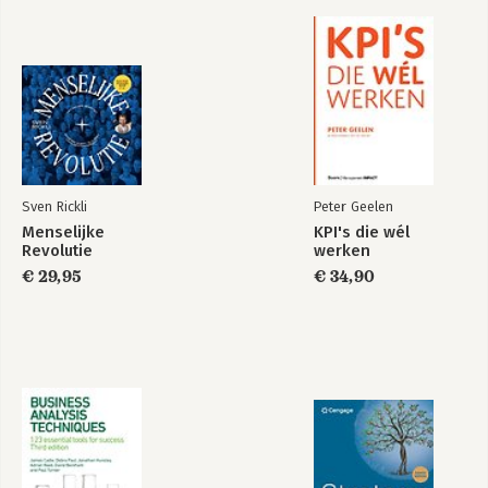
Extra
-Acknowledgements
-Bibliography and footnotes
Sven Rickli
Peter Geelen
Menselijke
KPI's die wél
Revolutie
werken
€ 29,95
€ 34,90