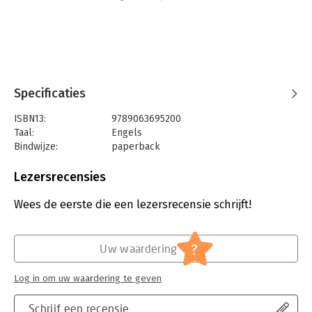
Specificaties
ISBN13:
9789063695200
Taal:
Engels
Bindwijze:
paperback
Aantal pagina's:
128
Uitgever:
BIS Publishers BV
Lezersrecensies
Druk:
1
Verschijningsdatum:
17-1-2019
Wees de eerste die een lezersrecensie schrijft!
Hoofdrubriek:
Strategisch management
?
Uw waardering
Log in om uw waardering te geven
Schrijf een recensie