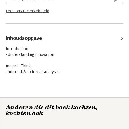
Lees ons recensiebeleid
Inhoudsopgave
Introduction
-Understanding innovation
move 1: Think
-Internal & external analysis
move 2: Strategize
-Gathering your innovation & IP options
move 3: Act
Anderen die dit boek kochten,
-Strategy implementation
kochten ook
Play
-3 cases that pull it all together