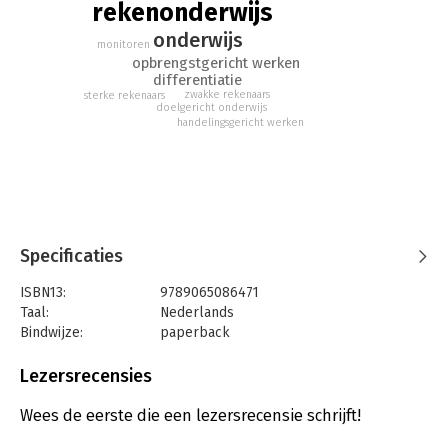
rekenonderwijs
onderwijs
monitoren
opbrengstgericht werken
differentiatie
zwakke rekenaars
sterke rekenaars
doelgericht onderwijs
handelingsgericht werken
Specificaties
ISBN13:
9789065086471
Taal:
Nederlands
Bindwijze:
paperback
Uitgever:
EDG Thuiswinkel
Druk:
1
Lezersrecensies
Verschijningsdatum:
6-4-2012
Wees de eerste die een lezersrecensie schrijft!
Hoofdrubriek:
Schoolboeken