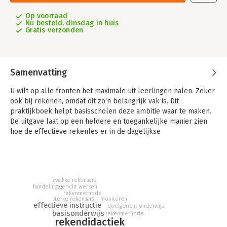
Op voorraad
Nu besteld, dinsdag in huis
Gratis verzonden
Samenvatting
U wilt op alle fronten het maximale uit leerlingen halen. Zeker
ook bij rekenen, omdat dit zo'n belangrijk vak is. Dit
praktijkboek helpt basisscholen deze ambitie waar te maken.
De uitgave laat op een heldere en toegankelijke manier zien
hoe de effectieve rekenles er in de dagelijkse
onderwijspraktijk uit ziet. Een greep uit de onderwerpen: de
juiste doelen stellen, effectieve instructie, differentiatie,
monitoring, een passend aanbod.
Ook actuele ontwikkelingen als handelingsgericht werken, de
zwakke rekenaars
referentieniveaus en het ERWD-protocol komen aan de orde.
handelingsgericht werken
rekenmethode
sterke rekenaars
monitoren
effectieve instructie
doelgericht onderwijs
basisonderwijs
rekenmethode
rekendidactiek