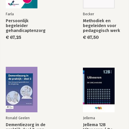
Farla
Becker
Persoonlijk
Methodiek en
begeleider
begeleiden voor
gehandicaptenzorg
pedagogisch werk
(combi)
(combi)
€ 67,25
€ 67,50
Ronald Geelen
Jellema
Dementiezorg in de
Jellema 12B