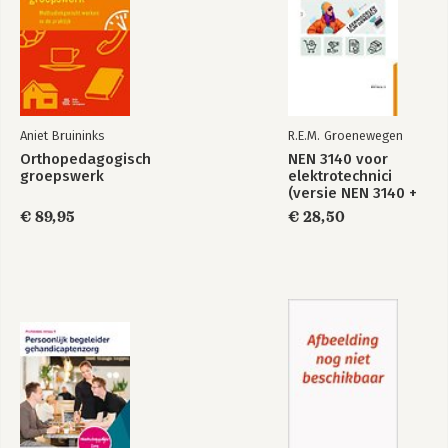
Aniet Bruininks
R.E.M. Groenewegen
Orthopedagogisch
NEN 3140 voor
groepswerk
elektrotechnici
(versie NEN 3140 +
A3:2019)
€ 89,95
€ 28,50