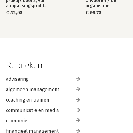
praktijk deel 2, van
Uitvoeren / De
aanpassingsproblemen
organisatie
tot zingeving
€ 52,95
€ 98,75
Rubrieken
advisering
algemeen management
coaching en trainen
communicatie en media
economie
financieel management