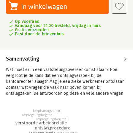
In winkelwagen
Op voorraad
Vandaag voor 21:00 besteld, vrijdag in huis
Gratis verzonden
Past door de brievenbus
Samenvatting
Wat moet er in een vaststellingsovereenkomst staan? Hoe
vergroot je de kans dat een ontslagverzoek bij de
kantonrechter slaagt? Mag je een zieke werknemer ontslaan?
Zomaar wat vragen die vaak naar boven komen bij
ontslagzaken. De antwoorden op deze en vele andere vragen
vind je in dit boek, dat zich richt op werkgevers, HR-
professionals en iedereen die te maken krijgt met het ontslaan
van werknemers.
herplaatsingsplicht
afspiegelingsbeginsel
afspiegelingsbeginsel
Want het arbeidsrecht is soms best ondoorgrondelijk. De
verstoorde arbeidsrelatie
wetteksten geven niet altijd uitsluitsel of blijven soms vaag.
ontslagprocedure