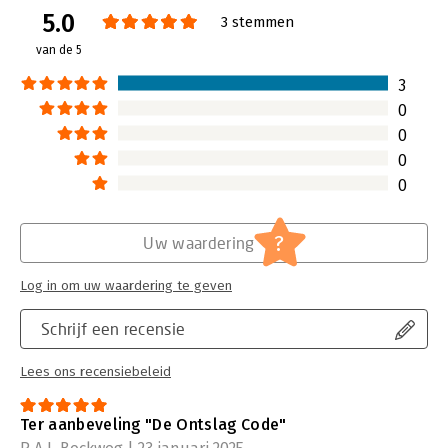
5.0
Verschijningsdatum:
6-12-2024
3 stemmen
van de 5
Hoofdrubriek:
Personeelsmanagement
Jongbloed:
Ontslagrecht
3
0
0
0
0
?
Uw waardering
Log in om uw waardering te geven
Schrijf een recensie
Lees ons recensiebeleid
Ter aanbeveling "De Ontslag Code"