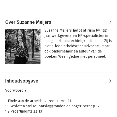
Over Suzanne Meijers
Suzanne Meijers helpt al ruim twintig 
jaar werkgevers en HR-specialisten in 
lastige arbeidsrechtelijke situaties. Zij is 
niet alleen arbeidsrechtadvocaat, maar 
ook ondernemer en auteur van de 
boeken 'Geen gedoe met personeel, 
arbeidsrecht voor ondernemers' en 'De 
ontslag code'. Suzanne legt het 
Andere boeken door Suzanne
arbeidsrecht in heldere taal uit en geeft 
Meijers
veel praktijkvoorbeelden. Als spreker 
Inhoudsopgave
verzorgt zij regelmatig trainingen en 
masterclasses voor werkgevers, HR-
Voorwoord 9
specialisten en opleidingsinstituten. 
Diverse media weten Suzanne  ook te 
1 Einde aan de arbeidsovereenkomst 11
vinden als zij input nodig hebben voor 
1.1 Gesloten stelsel ontslaggronden en hoger beroep 12
een item dat  te maken heeft met het 
1.2 Proeftijdontslag 13
arbeidsrecht.
1.3 Einde van rechtswege 17