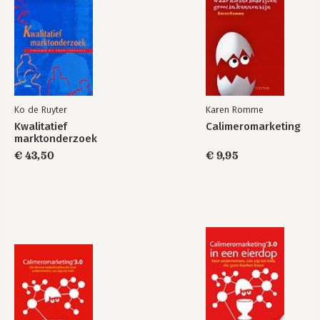
Regel 9 Wees trots op je status van kleine ondernemer
Regel 10 Plan, balanceer, evalueer en floreer
De afsluiting
- Nawoord
- Dankjewel
- De auteur
Ko de Ruyter
Karen Romme
Kwalitatief
Calimeromarketing
marktonderzoek
Calimeromarketing
Calimeromarketing
3.0 in een eierdop
€ 43,50
€ 9,95
Bekijk alle boeken