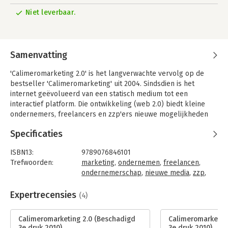
Niet leverbaar.
Samenvatting
'Calimeromarketing 2.0' is het langverwachte vervolg op de
bestseller 'Calimeromarketing' uit 2004. Sindsdien is het
internet geëvolueerd van een statisch medium tot een
interactief platform. Die ontwikkeling (web 2.0) biedt kleine
ondernemers, freelancers en zzp'ers nieuwe mogelijkheden
en kansen om klanten naar hun bedrijf te leiden.
Specificaties
Behoort u tot de ondernemers die geloven dat de strijd om de
klant de komende decennia in de digitale wereld wordt
ISBN13:
9789076846101
gestreden? Dan is dit boek voor u geschreven. Ook als u zelf
Trefwoorden:
marketing
,
ondernemen
,
freelancen
,
nog niet zoveel hebt met internet, kan dit boek u winst
ondernemerschap
,
nieuwe media
,
zzp
,
opleveren. De kans is namelijk groot dat uw (potentiële)
zelfstandigen
,
web 2.0
klanten er wél iets mee hebben. Door op internet optimaal
Taal:
Nederlands
Expertrecensies
(4)
vertegenwoordigd en actief te zijn, kunt u met tijd, creativiteit
Bindwijze:
gebonden
en een beperkt budget de strijd om de klant winnen van uw
Aantal pagina's:
175
Calimeromarketing 2.0 (Beschadigd
Calimeromarketin
grotere concurrenten.
Uitgever:
Young in business
3e druk 2010)
3e druk 2010)