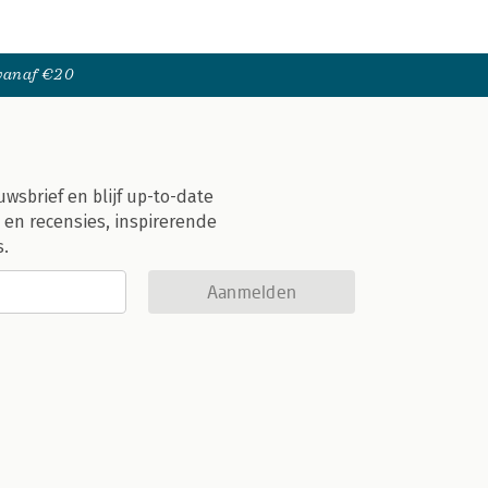
 vanaf €20
uwsbrief en blijf up-to-date
 en recensies, inspirerende
s.
Aanmelden