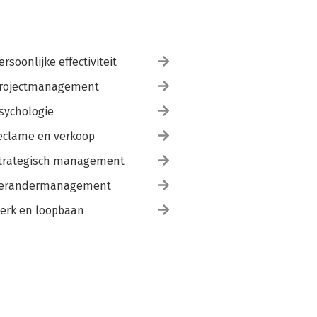
ersoonlijke effectiviteit
rojectmanagement
sychologie
eclame en verkoop
trategisch management
erandermanagement
erk en loopbaan