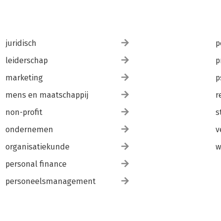
juridisch
p
leiderschap
p
marketing
p
mens en maatschappij
r
non-profit
s
ondernemen
v
organisatiekunde
w
personal finance
personeelsmanagement