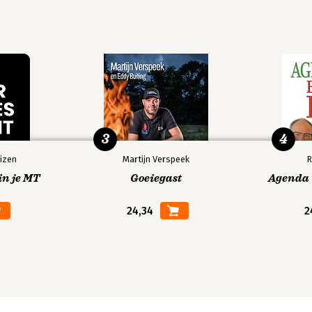
3
4
izen
Martijn Verspeek
R
in je MT
Goeiegast
Agenda V
24,34
2