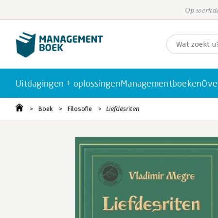
Op werkda
Uitdagingen + oplossingen
Managementboeken
Ove
Boek
Filosofie
Liefdesriten