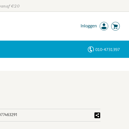
 vanaf €20
Inloggen
010-4731397
Personen
Trefwoorden
077463291