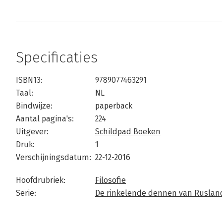
Specificaties
ISBN13:
9789077463291
Taal:
NL
Bindwijze:
paperback
Aantal pagina's:
224
Uitgever:
Schildpad Boeken
Druk:
1
Verschijningsdatum:
22-12-2016
Hoofdrubriek:
Filosofie
Serie:
De rinkelende dennen van Ruslan