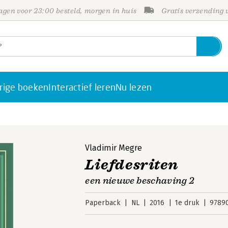
gen voor 23:00 besteld, morgen in huis
Gratis verzending
rige boeken
Interactief leren
Nu lezen
Vladimir Megre
Liefdesriten
een nieuwe beschaving 2
Paperback
NL
2016
1e druk
9789