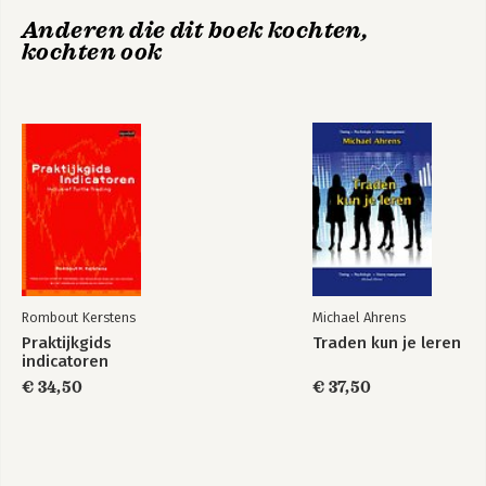
10. Ook heel belangrijk voor succes: psychologie en
Beleggen met
Anderen die dit boek kochten,
moneymanagement
technische analyse
kochten ook
Register
Literatuurlijst
Bekijk alle boeken
Rombout Kerstens
Michael Ahrens
Praktijkgids
Traden kun je leren
indicatoren
€ 34,50
€ 37,50