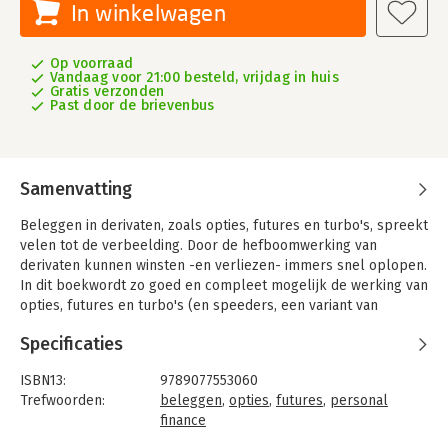
In winkelwagen
Op voorraad
Vandaag voor 21:00 besteld, vrijdag in huis
Gratis verzonden
Past door de brievenbus
Samenvatting
Beleggen in derivaten, zoals opties, futures en turbo's, spreekt
velen tot de verbeelding. Door de hefboomwerking van
derivaten kunnen winsten -en verliezen- immers snel oplopen.
In dit boekwordt zo goed en compleet mogelijk de werking van
opties, futures en turbo's (en speeders, een variant van
turbo's) uitlgelegd. Hierbij wordt de theoretische diepgang niet
Specificaties
geschuwd, maar wel met een scherp oog voor de praktijk.
Vanuit deze invalshoek worden onder andere de succesvolste
ISBN13:
9789077553060
en meest toegepaste optie-strategieën besproken.
Trefwoorden:
beleggen
,
opties
,
futures
,
personal
Voor opties is volatiliteit erg belangrijk bij de prijsvorming en
finance
ook hier wordt veel aandacht aan besteed. Net als aan de
Taal:
Nederlands