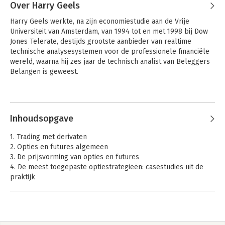
Over Harry Geels
Harry Geels werkte, na zijn economiestudie aan de Vrije 
Universiteit van Amsterdam, van 1994 tot en met 1998 bij Dow 
Jones Telerate, destijds grootste aanbieder van realtime 
technische analysesystemen voor de professionele financiële 
wereld, waarna hij zes jaar de technisch analist van Beleggers 
Belangen is geweest.

Sinds eind 2004 is hij Senior Investment Manager bij 
Andere boeken door Harry Geels
Compendeon bv. hij houdt zich daar onder andere bezig met 
ontwikkelen van kwantitatieve beleggingsmodellen en het 
Inhoudsopgave
'screenen' van fondsmanagers. Hij is daarnaast (sinds april 
2000) als uitvoerend hoofdredacteur verbonden aan het 
1. Trading met derivaten
maandblad Technische en Kwantitatieve Analyse.
2. Opties en futures algemeen
3. De prijsvorming van opties en futures
4. De meest toegepaste optiestrategieën: casestudies uit de
praktijk
5.Het grote belang van volatiliteit bij opties
6. Risicomanagement bij opties
7. Turbo's en speeders
8. Interessante tradingtechnieken voor trendbepaling