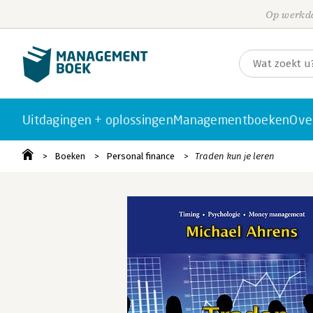
Op werkda
Uitdagingen + oplossingen
Managementboeken
Ove
Boeken
Personal finance
Traden kun je leren