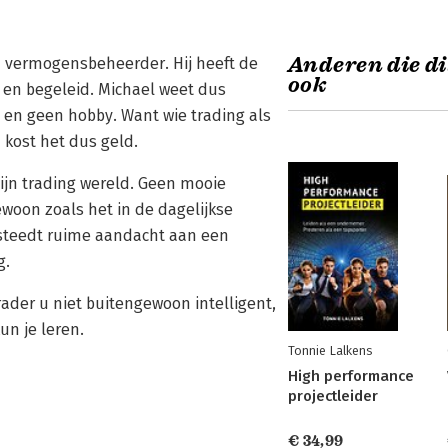
Anderen die di
en vermogensbeheerder. Hij heeft de
ook
 en begeleid. Michael weet dus
is en geen hobby. Want wie trading als
 kost het dus geld.
ijn trading wereld. Geen mooie
ewoon zoals het in de dagelijkse
 besteedt ruime aandacht aan een
g.
rader u niet buitengewoon intelligent,
un je leren.
Tonnie Lalkens
High performance
projectleider
€ 34,99