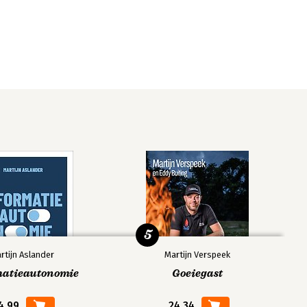
5
rtijn Aslander
Martijn Verspeek
matieautonomie
Goeiegast
4,99
24,34