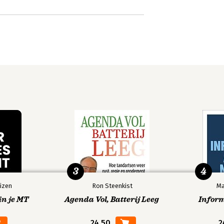
3
4
izen
Ron Steenkist
Ma
in je MT
Agenda Vol, Batterij Leeg
Infor
24,50
2