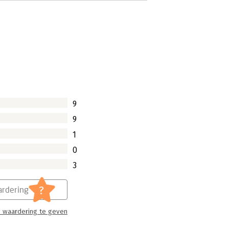
9
9
1
0
3
?
rdering
 waardering te geven