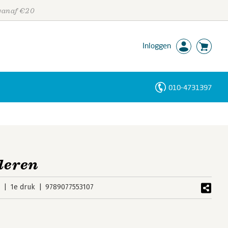
 vanaf €20
Inloggen
010-4731397
Personen
Trefwoorden
leren
9
1e druk
9789077553107