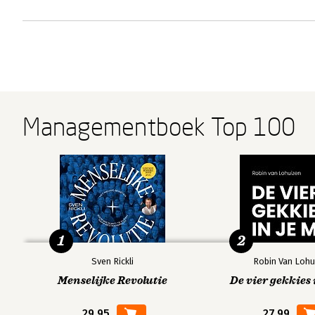
Managementboek Top 100
1
2
Sven Rickli
Robin Van Lohu
Menselijke Revolutie
De vier gekkies 
29,95
27,99