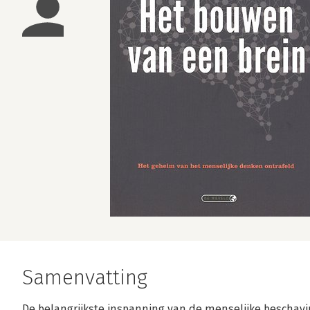
Samenvatting
De belangrijkste inspanning van de menselijke beschavin