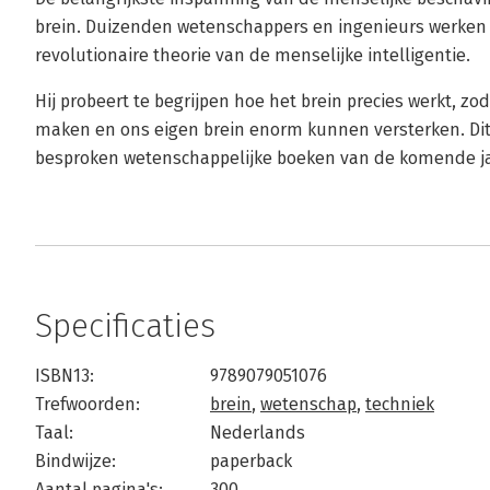
brein. Duizenden wetenschappers en ingenieurs werken
revolutionaire theorie van de menselijke intelligentie.
Hij probeert te begrijpen hoe het brein precies werkt, z
maken en ons eigen brein enorm kunnen versterken. Di
besproken wetenschappelijke boeken van de komende j
Specificaties
ISBN13:
9789079051076
Trefwoorden:
brein
,
wetenschap
,
techniek
Taal:
Nederlands
Bindwijze:
paperback
Aantal pagina's:
300