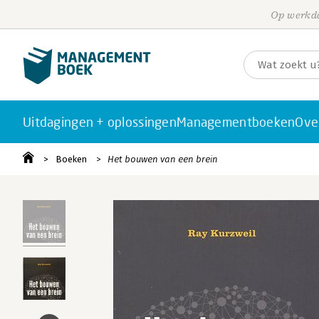
Op werkda
Uitdagingen + oplossingen
Managementboeken
Ove
Boeken
Het bouwen van een brein