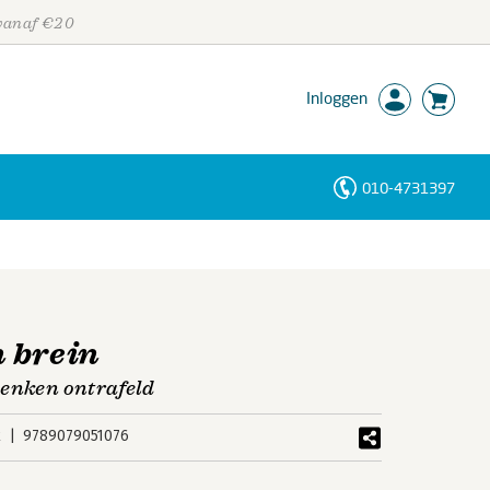
 vanaf €20
Inloggen
010-4731397
Personen
Trefwoorden
 brein
denken ontrafeld
k
9789079051076