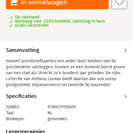
In winkelwagen
Op voorraad
Vandaag voor 23:00 besteld, zaterdag in huis
Gratis verzonden
Samenvatting
Hoewel prentbriefkaarten een ander doel hebben dan de
geschiedenis vastleggen, kunnen ze een boeiend beeld geven
van een stad als Utrecht zo’n honderd jaar geleden. De rijke
collectie van Anthony Lisman biedt daartoe dan ook volop
gelegenheid. Gepassioneerd verzamelde hij duizenden
prentbriefkaarten uit de eerste decennia van de twintigste
Specificaties
eeuw. Uit die collectie is in 2021 een boek samengesteld over
de Vechtstreek en ligt er nu een boek over de stad Utrecht.
ISBN13:
9789079156610
Utrecht stond begin vorige eeuw voor een aantal grote
Taal:
NL
veranderingen. De in sommige ogen wat ingeslapen stad van
Bindwijze:
gebonden
notabelen veranderde langzaam maar zeker in een centrum
Aantal pagina's:
256
van handel en industrie. Die overgang voltrok zich in een
Uitgever:
Stokerkade cultuurhistorische uitgeverij
Lezersrecensies
samenleving waar standsverschillen nog een grote rol