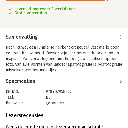
Levertijd ongeveer 3 werkdagen
Gratis verzonden
Samenvatting
Het lijkt wel een jungle! Je herkent dit gevoel vast als je door
een oud bos wandelt. Bossen zijn fascinerend, betoverend en
magisch. Zo overweldigend met het oog, zo chaotisch op een
foto. Van alle vormen van landschapsfotografie is bosfotografie
misschien wel het moeilijkst.
Laat je niet meteen ontmoedigen, want eenmaal de smaak te
Specificaties
pakken zul je merken dat het verslavend is! Ellen Borggreve
en Daniël Laan zul je niet snel buiten het bos aantreffen. De
ISBN13:
9789079588275
ervaring van deze superspecialisten en rasechte
Taal:
NL
bosfotografen vind je terug in Woodscapes. Ellen en Daniël
Bindwijze:
gebonden
nemen je stap voor stap mee naar het bos. Van het
Aantal pagina's:
150
ontwikkelen van een persoonlijke visie tot de eerste
Uitgever:
PiXFACTORY
Lezersrecensies
verkenningen in het veld en van uitvoering tot en met de
Druk:
1
nabewerking. Na het lezen van dit boek wil je niets liever dan
Verschijningsdatum:
30-3-2020
Wees de eerste die een lezersrecensie schrijft!