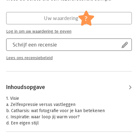
zelf spectaculaire woodscapes vastleggen.
Hoofdrubriek:
Sport, hobby, lifestyle
Serie:
Handboeken spectaculaire fotografie
?
Uw waardering
Log in om uw waardering te geven
Schrijf een recensie
Lees ons recensiebeleid
Inhoudsopgave
1. Visie
a. Zelfexpressie versus vastleggen
b. Catharsis: wat fotografie voor je kan betekenen
c. Inspiratie: waar loop jij warm voor?
d. Een eigen stijl
2. Voorbereiding