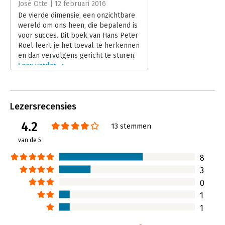
José Otte | 12 februari 2016
Hoofdrubriek:
Persoonlijke effectiviteit
De vierde dimensie, een onzichtbare
wereld om ons heen, die bepalend is
voor succes. Dit boek van Hans Peter
Roel leert je het toeval te herkennen
en dan vervolgens gericht te sturen.
Lees verder
Lezersrecensies
4.2
13 stemmen
van de 5
8
3
0
1
1