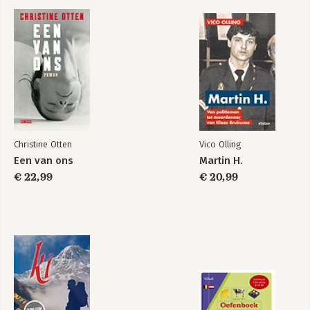
Steuntje in de rug
Ki - Kracht van
binnenuit
Christine Otten
Vico Olling
Bekijk alle boeken
Een van ons
Martin H.
€ 22,99
€ 20,99