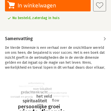
In winkelwagen
Nu besteld, zaterdag in huis
Samenvatting
De Vierde Dimensie is een verhaal over de onzichtbare wereld
om ons heen, die bepalend is voor succes. Het is een boek dat
inzicht geeft in de wetmatigheden die in de vierde dimensie
gelden en dat ingaat op de magie van het leven. Wens,
werkelijkheid en toeval lopen in dit verhaal dwars door elkaar,
net als in het leven zelf. Toevalligheden spelen een
belangrijke rol in ons leven. In dit boek leer je het toeval te
herkennen en dat vervolgens gericht te sturen.
zelfontdekking
bewustzijnsverruiming
non-lokaliteit
Ga mee op reis met Nick Larson, een succesvolle
gedachtenkracht
zelftransformatie
het veld
beursmakelaar, die door de crisis in de schuldsanering
betekenisgeving
oorzaak en gevolg
flow
spiritualiteit
belandt. Na deze ingrijpende gebeurtenis gaat hij op zoek naar
de waarheid en komt zo de vierde dimensie op het spoor.
persoonlijke groei