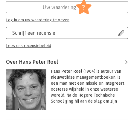
?
Uw waardering
Log in om uw waardering te geven
Schrijf een recensie
Lees ons recensiebeleid
Over Hans Peter Roel
Hans Peter Roel (1964) is auteur van 
nieuwetijdse managementboeken, is 
een man met een missie en integreert 
oosterse wijsheid in onze westerse 
wereld. Na de Hogere Technische 
School ging hij aan de slag om zijn 
studie aan Nyenrode te bekostigen. Na 
deze studie vervulde hij diverse 
Andere boeken door Hans Peter
marketing- en managementfuncties bij 
Roel
toonaangevende bedrijven. 
