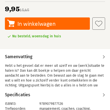
9,95
15,45
In winkelwagen
Nu besteld, woensdag in huis
Samenvatting
Hebt u het gevoel dat er meer uit uzelf en uw (werk)situatie te
halen is? Dan kan dit boekje u helpen om daar gericht
aandacht aan te besteden. Om bewust aan de slag te gaan met
wat u wilt en hoe u zichzelf verder kunt ontwikkelen in die
richting. Uitgangspunt hierbij is dat u alles in u hebt om uw
loopbaan een goede (bij u passende) wending te kunnen
Specificaties
geven. Met tips, inzichten en hulpmiddelen die ook heel
bruikbaar zijn voor coaches en managers die in hun
ISBN13:
9789079877126
coachingstrajecten loopbaanvraagstukken tegenkomen.
Trefwoorden:
management
,
coachen
,
coaching
,