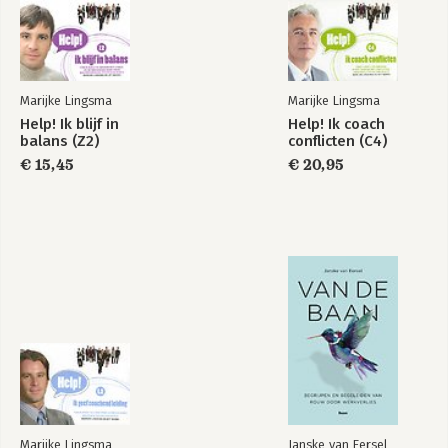
Bekijk alle boeken
Marijke Lingsma
Marijke Lingsma
Help! Ik blijf in
Help! Ik coach
balans (Z2)
conflicten (C4)
€ 15,45
€ 20,95
Systeemgericht
Help! Ik ga coachen
leiderschap
(C1)
Bekijk alle boeken
Marijke Lingsma
Janske van Eersel