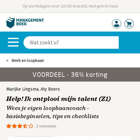
Op werkdagen voor 23:00 besteld, morgen in huis
Werk en loopbaan
VOORDEEL - 36% korting
Marijke Lingsma
,
Aty Boers
Help! Ik ontplooi mijn talent (Z1)
Wees je eigen loopbaancoach -
basisbeginselen, tips en checklists
2 stemmen