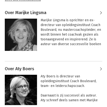
Over Marijke Lingsma
Marijke Lingsma is oprichter en ex-
directeur van opleidingsinstituut Coach 
Boulevard, nu mastercoachopleider, en 
wordt binnen het coachvak gezien als 
toonaangevend en inspirerend. Ze is 
auteur van diverse succesvolle boeken 
over coaching. Als systeemdenker kijkt 
ze integraal naar organisaties: naar het 
Andere boeken door Marijke
grotere geheel, in plaats van naar de 
Lingsma
afzonderlijke delen.
Over Aty Boers
Aty Boers is directeur van 
opleidingsinstituut Coach Boulevard, 
team- en leiderschapscoach. 

Daarnaast is zij succesvol als auteur. 
Aty schreef deels samen met Marijke 
Lingsma diverse boeken, waaronder 15 