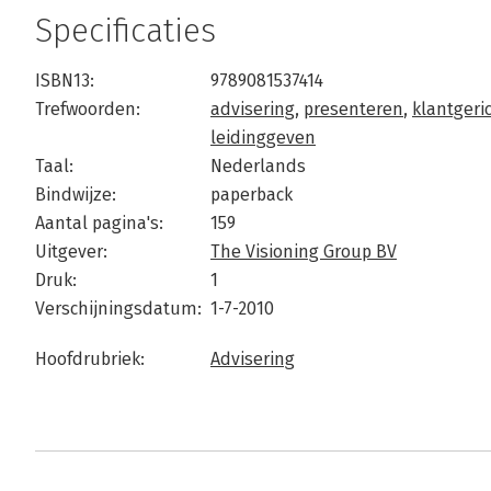
Specificaties
ISBN13:
9789081537414
Trefwoorden:
advisering
,
presenteren
,
klantgeri
leidinggeven
Taal:
Nederlands
Bindwijze:
paperback
Aantal pagina's:
159
Uitgever:
The Visioning Group BV
Druk:
1
Verschijningsdatum:
1-7-2010
Hoofdrubriek:
Advisering