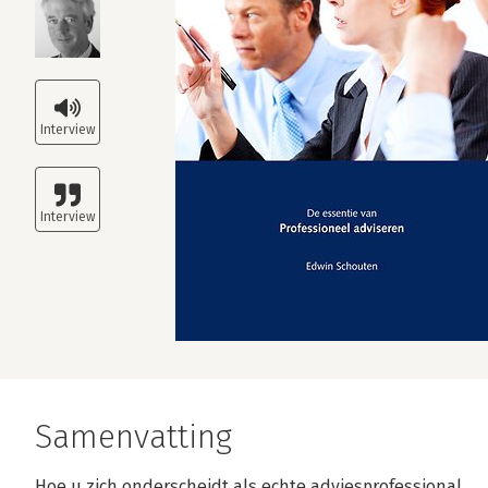
Samenvatting
Hoe u zich onderscheidt als echte adviesprofessional