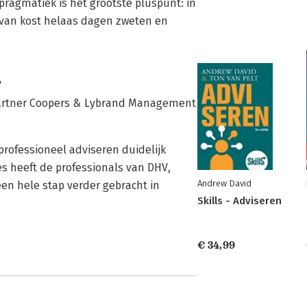
pragmatiek is het grootste pluspunt: in
rvan kost helaas dagen zweten en
'
g partner Coopers & Lybrand Management
ofessio­neel adviseren duidelijk
s heeft de professionals van DHV,
Andrew David
een hele stap verder gebracht in
Skills - Adviseren
€ 34,99