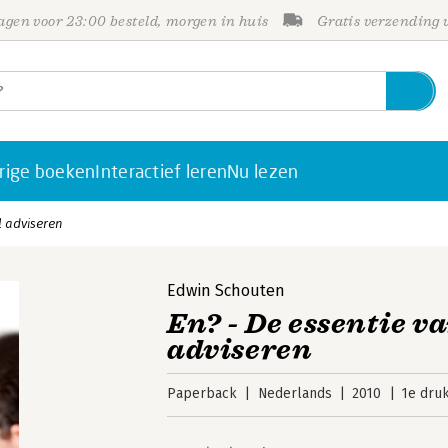
gen voor 23:00 besteld, morgen in huis
Gratis verzending
rige boeken
Interactief leren
Nu lezen
l adviseren
Edwin Schouten
En? - De essentie v
adviseren
Paperback
Nederlands
2010
1e dru