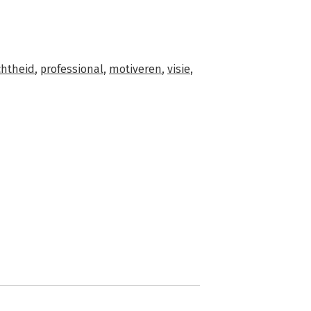
chtheid
,
professional
,
motiveren
,
visie
,