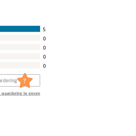
5
0
0
0
0
?
rdering
 waardering te geven