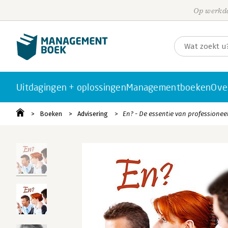
Op werkda
Uitdagingen + oplossingen
Managementboeken
Ove
Boeken
Advisering
En? - De essentie van professionee