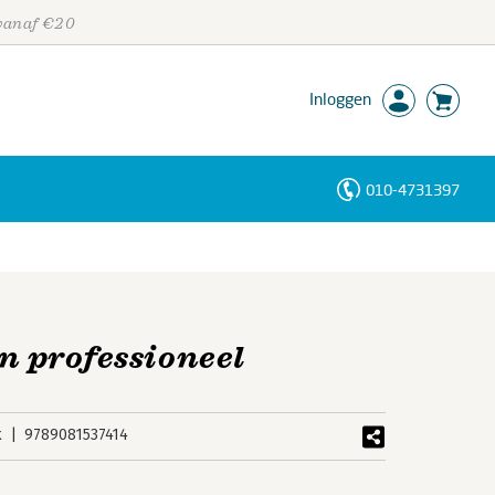
 vanaf €20
Inloggen
010-4731397
Personen
Trefwoorden
an professioneel
k
9789081537414