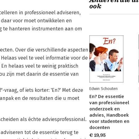
Anderen die di
ook
celleren in professioneel adviseren,
 daar voor moet ontwikkelen en
udig te hanteren instrumenten aan om
pecten. Over die verschillende aspecten
 Helaas veel te veel informatie voor de
 En helaas veel te weinig praktisch
zou zijn met daarin de essentie van
Edwin Schouten
-vraag, of iets korter: 'En?' Met deze
En? De essentie
aanpak en de resultaten die u moet
van professioneel
onderzoek en
advies, Handboek
scheiden als échte adviesprofessional.
voor studenten en
docenten
 adviseren tot de essentie terug te
€ 19,95