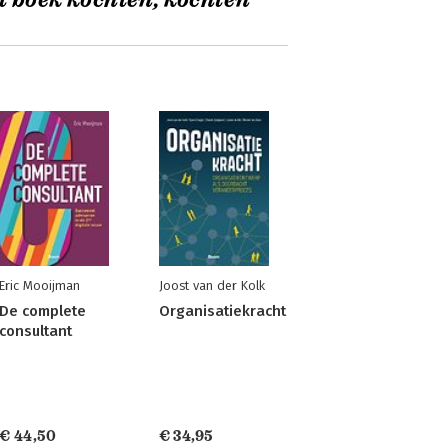
t boek kochten, kochten
Eric Mooijman
Joost van der Kolk
De complete
Organisatiekracht
consultant
€ 44,50
€ 34,95