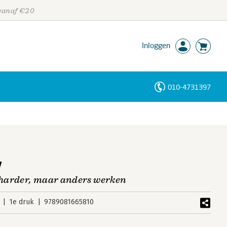
 vanaf €20
Inloggen
010-4731397
Personen
Trefwoorden
g
t harder, maar anders werken
1e druk
9789081665810