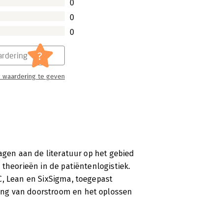
0
0
0
?
rdering
 waardering te geven
ragen aan de literatuur op het gebied
 theorieën in de patiëntenlogistiek.
C, Lean en SixSigma, toegepast
ing van doorstroom en het oplossen