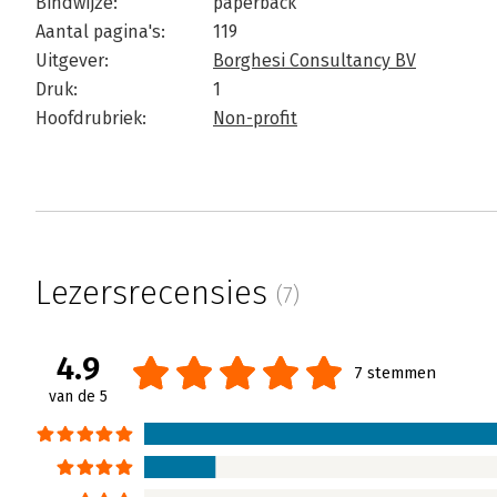
Bindwijze:
paperback
Aantal pagina's:
119
Uitgever:
Borghesi Consultancy BV
Druk:
1
Hoofdrubriek:
Non-profit
Lezersrecensies
(7)
4.9
7 stemmen
van de 5