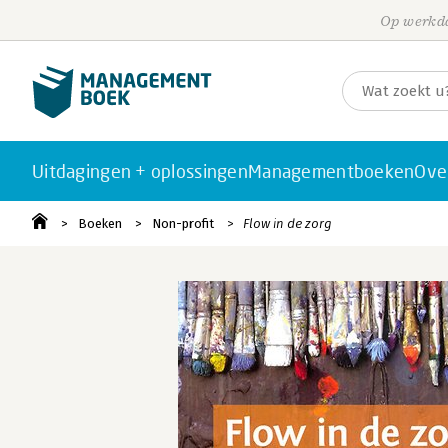
Op werkda
Uitdagingen + oplossingen
Managementboeken
Ove
Boeken
Non-profit
Flow in de zorg