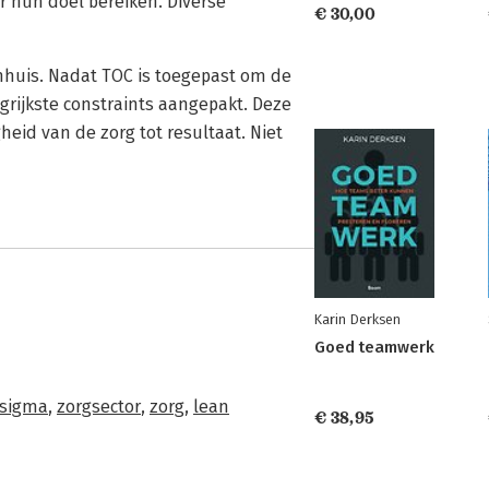
 hun doel bereiken. Diverse
€ 30,00
enhuis. Nadat TOC is toegepast om de
grijkste constraints aangepakt. Deze
heid van de zorg tot resultaat. Niet
Karin Derksen
Goed teamwerk
 sigma
,
zorgsector
,
zorg
,
lean
€ 38,95