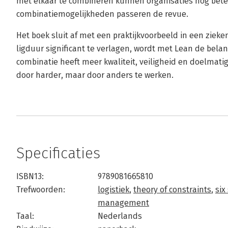
met elkaar te combineren kunnen organisaties nog beter
combinatiemogelijkheden passeren de revue.
Het boek sluit af met een praktijkvoorbeeld in een ziek
ligduur significant te verlagen, wordt met Lean de belan
combinatie heeft meer kwaliteit, veiligheid en doelmatig
door harder, maar door anders te werken.
Specificaties
ISBN13:
9789081665810
Trefwoorden:
logistiek
,
theory of constraints
,
six
management
Taal:
Nederlands