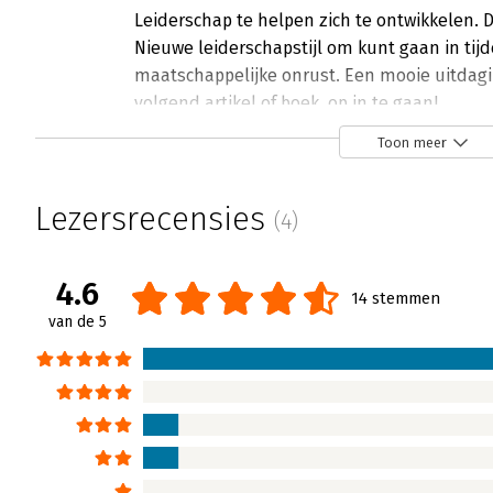
Leiderschap te helpen zich te ontwikkelen. 
Nieuwe leiderschapstijl om kunt gaan in tij
maatschappelijke onrust. Een mooie uitdagi
volgend artikel of boek, op in te gaan!
Lees verder
Toon meer
Lezersrecensies
(4)
4.6
14 stemmen
van de 5