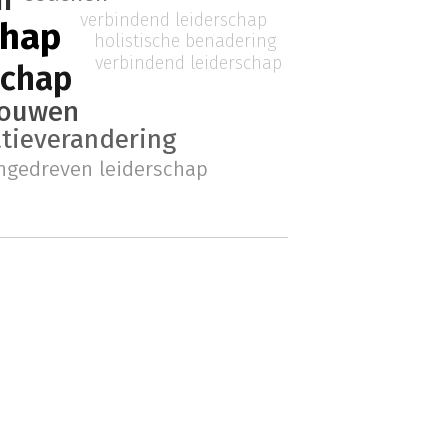
verbindend leiderschap
chap
holistische benadering
verbindend leiderschap
schap
rouwen
atieverandering
ngedreven leiderschap