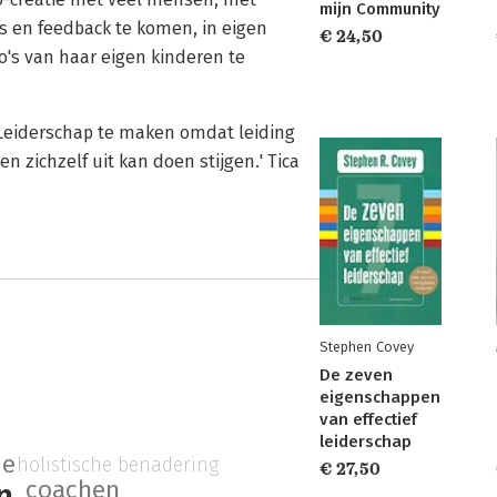
mijn Community
 en feedback te komen, in eigen
€ 24,50
's van haar eigen kinderen te
 Leiderschap te maken omdat leiding
 zichzelf uit kan doen stijgen.' Tica
Stephen Covey
De zeven
eigenschappen
van effectief
leiderschap
de
holistische benadering
€ 27,50
coachen
n