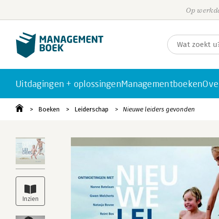
Op werkda
Uitdagingen + oplossingen
Managementboeken
Ove
Boeken
Leiderschap
Nieuwe leiders gevonden