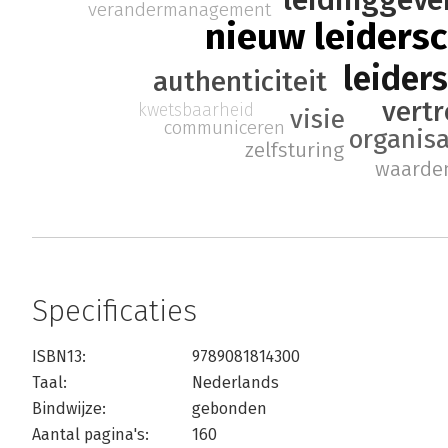
verandermanagement
nieuw leiders
leider
authenticiteit
vert
kwetsbaarheid
visie
communiceren
organis
zelfsturing
waarde
Specificaties
ISBN13:
9789081814300
Taal:
Nederlands
Bindwijze:
gebonden
Aantal pagina's:
160