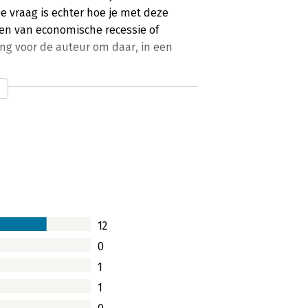
De vraag is echter hoe je met deze
den van economische recessie of
ng voor de auteur om daar, in een
12
0
1
1