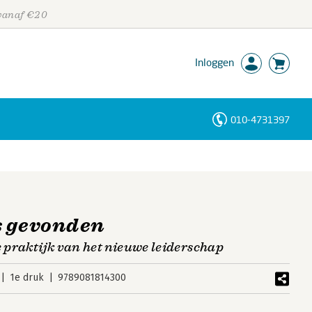
 vanaf €20
Inloggen
010-4731397
Personen
Trefwoorden
s gevonden
e praktijk van het nieuwe leiderschap
1e druk
9789081814300