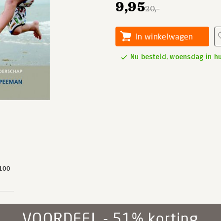
9,95
20,-
In winkelwagen
Nu besteld, woensdag in hu
100
VOORDEEL - 51% korting