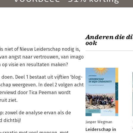
Anderen die di
ook
is niet of Nieuw Leiderschap nodig is,
g van angst naar vertrouwen, van imago
n op visie en resultaten maken?
oen. Deel 1 bestaat uit vijftien 'blog-
schap weergeven. In deel 2 volgen acht
terviewd door Tica Peeman wordt
uit ziet.
p: zowel de analyse ervan als de
 dichtbij!
Jasper Wegman
Leiderschap in
co-creatie met veel mensen, met