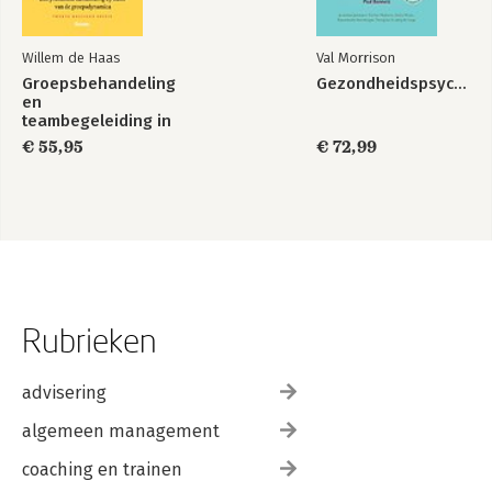
Willem de Haas
Val Morrison
Groepsbehandeling
Gezondheidspsychologie
en
teambegeleiding in
de zorg
€ 55,95
€ 72,99
Rubrieken
advisering
algemeen management
coaching en trainen