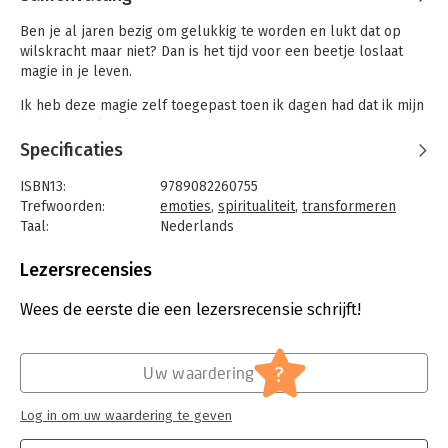
Ben je al jaren bezig om gelukkig te worden en lukt dat op
wilskracht maar niet? Dan is het tijd voor een beetje loslaat
magie in je leven.
Ik heb deze magie zelf toegepast toen ik dagen had dat ik mijn
bed niet uit kon komen.
Door een heftige jeugd was ik een bange en onzekere vrouw,
Specificaties
die met regelmaat overspoeld
werd door angsten en vermoeidheid.
ISBN13:
9789082260755
Trefwoorden:
emoties
,
spiritualiteit
,
transformeren
In dit boek laat ik je kennismaken met de magische loslaat tool
Taal:
Nederlands
en krijg je verschillende
Bindwijze:
paperback
voorbeelden hoe je deze tool kunt inzetten in je dagelijkse
Aantal pagina's:
100
Lezersrecensies
leven. Op het moment dat je de magische tool gaat gebruiken,
Uitgever:
Spirit Productions
begint het feest en zie je de wondertjes gebeuren.
Druk:
1
Wees de eerste die een lezersrecensie schrijft!
Verschijningsdatum:
29-7-2022
Je ontdekt waar je jezelf klein houdt en neemt afscheid van je
zorgen, angsten en negatieve zelfbeeld. Jij gaat lekker
Hoofdrubriek:
Psychologie
?
Uw waardering
genieten van je leven.
Log in om uw waardering te geven