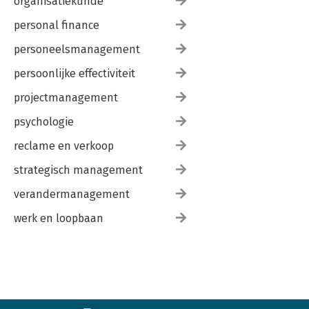
organisatiekunde
-MISTAKE
-FAREWEL
personal finance
-WAKE-UP
personeelsmanagement
-UNITE
-LET’S DANCE
persoonlijke effectiviteit
-UNO, DOS, TRES
-ON STAGE
projectmanagement
-GIRL POWER
-THE FUTURE
psychologie
-RESOURCES
reclame en verkoop
strategisch management
verandermanagement
werk en loopbaan