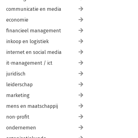
-LIFE
-SHARING
communicatie en media
-CHANGE
-TEAMING-UP
economie
-CREATION
financieel management
-MEETING
-CONNECTIONS
inkoop en logistiek
-GETTING AHEAD
-RELEASED
internet en social media
PART 2 – THE DISRUPTION VIRAL
it-management / ict
-PROSPECTS
juridisch
-LEGACY
-QUALITY
leiderschap
-JOURNEY’S START
-CHURNED UP
marketing
-STORM
-FLIP-FLOPS
mens en maatschappij
-EERIE SILENCE
non-profit
-CONTROL
ondernemen
PART 3 – THE LESSONS LIFE AND DEATH
-SHORTCUT