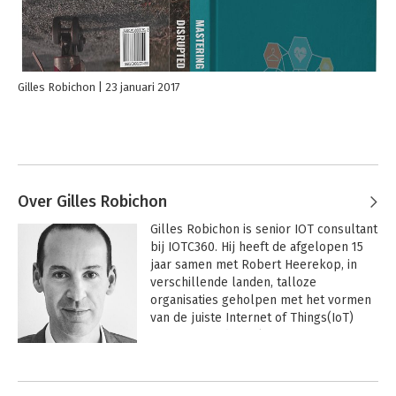
verloopt voorspoedig, tot het moment dat er iets mis gaat en
ineens alles verandert...
Ben je op zoek naar een boek dat helder, beknopt en in niet-
technische termen je helpt een brede 360 graden blik helpt te
Gilles Robichon
23 januari 2017
vormen? Zoek je een boek waarmee je concrete stappen kunt
nemen en waarin veelgemaakte fouten zijn opgenomen? Zo ja,
dan is dit boek echt iets voor jou!
Over Gilles Robichon
Gilles Robichon is senior IOT consultant 
bij IOTC360. Hij heeft de afgelopen 15 
jaar samen met Robert Heerekop, in 
verschillende landen, talloze 
organisaties geholpen met het vormen 
van de juiste Internet of Things(IoT) 
strategie en de realisatie van 
grootschalige IoT-projecten.

De sterke combinatie tussen het bieden 