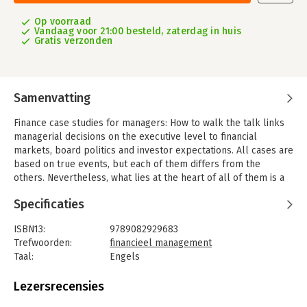
Op voorraad
Vandaag voor 21:00 besteld, zaterdag in huis
Gratis verzonden
Samenvatting
Finance case studies for managers: How to walk the talk links
managerial decisions on the executive level to financial
markets, board politics and investor expectations. All cases are
based on true events, but each of them differs from the
others. Nevertheless, what lies at the heart of all of them is a
management problem on the board level that requires
Specificaties
students to consider various management techniques for
resolving the issues concerned.
ISBN13:
9789082929683
None of the issues is straightforward, and none of them has a
Trefwoorden:
financieel management
straightforward solution. All problems require students to
Taal:
Engels
apply their knowledge of financial techniques in order to frame
Bindwijze:
paperback
the problem and create a better understanding of the
Uitgever:
VCFC
Lezersrecensies
decision-making process and the impact of decisions on the
Druk:
1