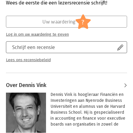
firm and its stakeholders. Ultimately, the goal is for students to
Verschijningsdatum:
1-9-2023
Wees de eerste die een lezersrecensie schrijft!
make sound management decisions and support these with the
right financial figures. Our cases also invite students to use the
Hoofdrubriek:
Financieel management
Excel programme for the analysis of their managerial
Serie:
Finance series
?
Uw waardering
decisions.
Log in om uw waardering te geven
Schrijf een recensie
Lees ons recensiebeleid
Over Dennis Vink
Dennis Vink is hoogleraar Financiën en 
Investeringen aan Nyenrode Business 
Universiteit en alumnus van de Harvard 
Business School. Hij is gespecialiseerd 
in accounting en finance voor executive 
boards van organisaties in zowel de 
publieke als de private sector. 