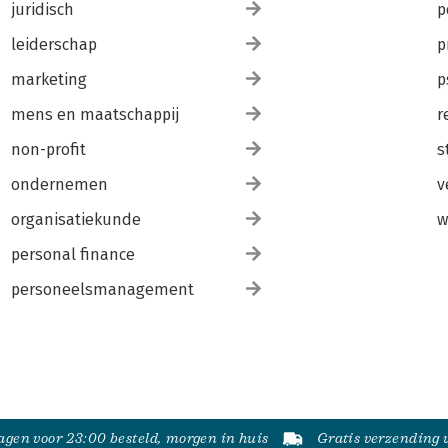
juridisch
p
leiderschap
p
marketing
p
mens en maatschappij
r
non-profit
s
ondernemen
v
organisatiekunde
w
personal finance
personeelsmanagement
gen voor 23:00 besteld, morgen in huis
Gratis verzending