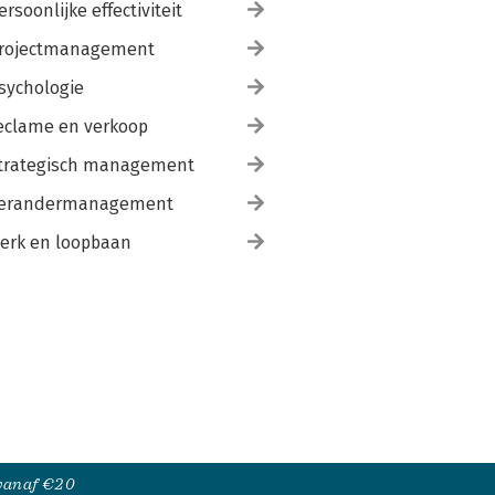
ersoonlijke effectiviteit
rojectmanagement
sychologie
eclame en verkoop
trategisch management
erandermanagement
erk en loopbaan
 vanaf €20