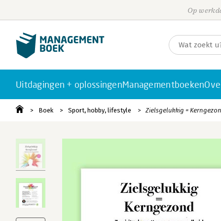
Op werkda
Uitdagingen + oplossingen
Managementboeken
Ove
Boek
Sport, hobby, lifestyle
Zielsgelukkig = Kerngezo