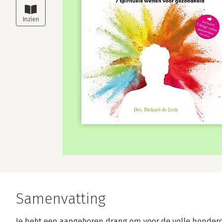
Samenvatting
Je hebt een aangeboren drang om voor de volle honderd