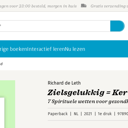
gen voor 23:00 besteld, morgen in huis
Gratis verzending
rige boeken
Interactief leren
Nu lezen
nd
Richard de Leth
Zielsgelukkig = Ke
7 Spirituele wetten voor gezond
Paperback
NL
2021
1e druk
9789