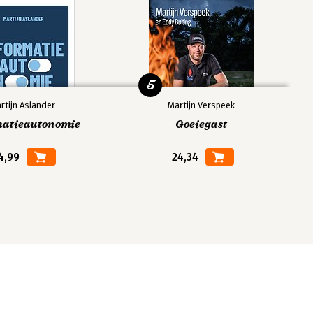
5
rtijn Aslander
Martijn Verspeek
matieautonomie
Goeiegast
4,99
24,34