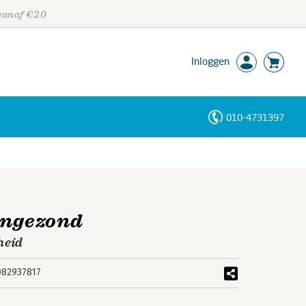
 vanaf €20
Inloggen
010-4731397
Personen
Trefwoorden
rngezond
heid
082937817