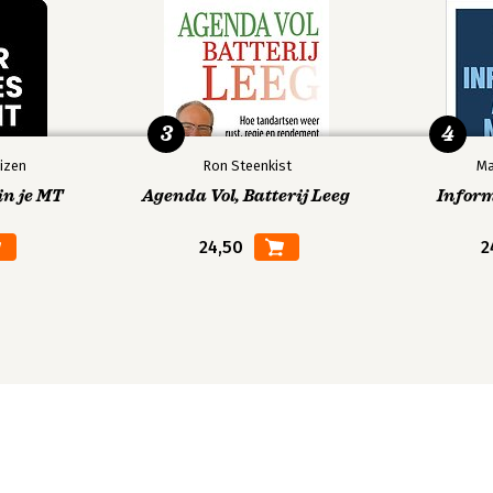
3
4
izen
Ron Steenkist
Ma
in je MT
Agenda Vol, Batterij Leeg
Infor
24,50
2