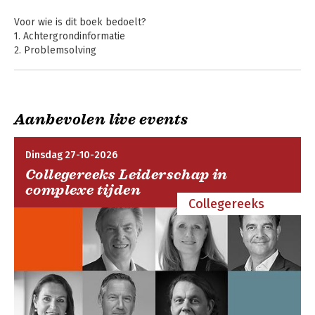
Voor wie is dit boek bedoelt?
1. Achtergrondinformatie
2. Problemsolving
3. Opzetten van een team
4. Analyse
5. Bevestigen van resultaten
6. Ontwerp
Aanbevolen live events
7. Planning
8. PMS
9. 5S
Dinsdag 27-10-2026
Collegereeks Leiderschap in
Conclusie
complexe tijden
Collegereeks