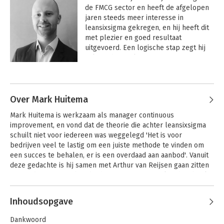
de FMCG sector en heeft de afgelopen 
jaren steeds meer interesse in 
leansixsigma gekregen, en hij heeft dit 
met plezier en goed resultaat 
uitgevoerd. Een logische stap zegt hij 
zelf 'Bedrijven kunnen anno 2019 niet 
meer om deze werkmethode heen'. 

Arthur is ooit begonnen als kok in de 
horeca, en heeft uiteindelijk de 
Over Mark Huitema
patisserie van het Okura hotel in 
Mark Huitema is werkzaam als manager continuous 
Amsterdam mogen verzorgen. Maar met 
improvement, en vond dat de theorie die achter leansixsigma 
de komst van zijn eerste zoon heeft hij 
schuilt niet voor iedereen was weggelegd 'Het is voor 
het horecaleven achter zich gelaten en 
bedrijven veel te lastig om een juiste methode te vinden om 
ingeruild voor een toekomst in de 
een succes te behalen, er is een overdaad aan aanbod'. Vanuit 
productie omgeving. Waarna 
deze gedachte is hij samen met Arthur van Reijsen gaan zitten 
Leansixsigma op zijn pad is gekomen.
om uit de zeer uitgebreide theorie een mooi en krachtig boek 
te maken dat toepasbaar is voor ieder bedrijf.
Inhoudsopgave
Dankwoord