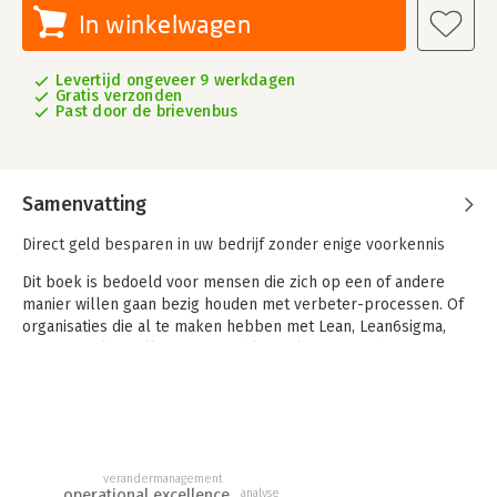
In winkelwagen
Levertijd ongeveer 9 werkdagen
Gratis verzonden
Past door de brievenbus
Samenvatting
Direct geld besparen in uw bedrijf zonder enige voorkennis
Dit boek is bedoeld voor mensen die zich op een of andere
manier willen gaan bezig houden met verbeter-processen. Of
organisaties die al te maken hebben met Lean, Lean6sigma,
Operational Excellence en problemsolving. Maar hierin geen
succes behalen.
Dit boek stelt je in staat zelf te beginnen met een
verbetertraject. Op een eenvoudige manier proberen wij jullie
mee te nemen door het proces wat nodig is om een succes te
behalen binnen een organisatie.
verandermanagement
operational excellence
analyse