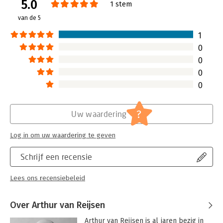
5.0
Verschijningsdatum:
11-2-2019
1 stem
van de 5
Hoofdrubriek:
Organisatiekunde
1
0
0
0
0
?
Uw waardering
Log in om uw waardering te geven
Schrijf een recensie
Lees ons recensiebeleid
Over Arthur van Reijsen
Arthur van Reijsen is al jaren bezig in 