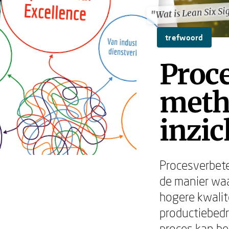
"Wat is Lean Six S
"Wat is Lean Six S
trefwoord
Proce
meth
inzic
Procesverbete
de manier waa
hogere kwalit
productiebedri
proces kan bet