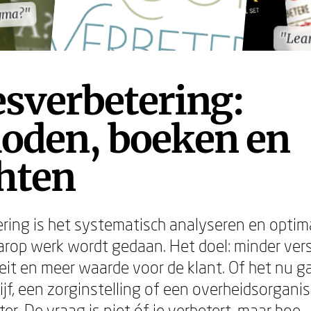
igma?"
igma?"
"Lean
"Lean
sverbetering:
oden, boeken en
hten
ring is het systematisch analyseren en optim
rop werk wordt gedaan. Het doel: minder versp
eit en meer waarde voor de klant. Of het nu 
jf, een zorginstelling of een overheidsorganisa
er. De vraag is niet óf je verbetert, maar hoe.