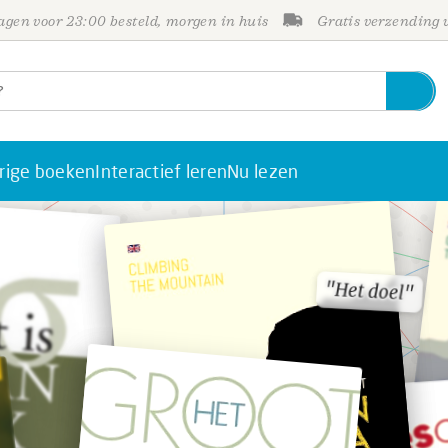
gen voor 23:00 besteld, morgen in huis
Gratis verzending
rige boeken
Interactief leren
Nu lezen
"Het doel"
"Het doel"