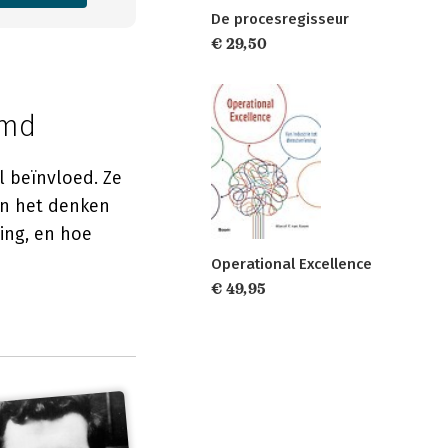
De procesregisseur
€ 29,50
rmd
 beïnvloed. Ze
van het denken
ling, en hoe
Operational Excellence
€ 49,95