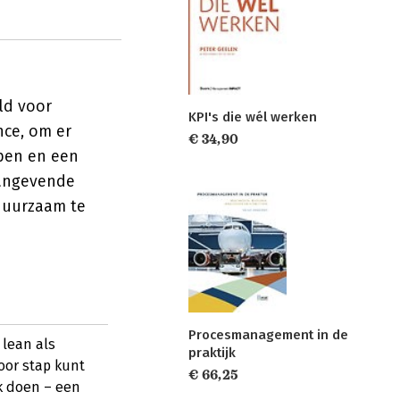
ld voor
KPI's die wél werken
nce, om er
€ 34,90
ppen en een
aangevende
 duurzaam te
Procesmanagement in de
 lean als
praktijk
oor stap kunt
€ 66,25
k doen – een