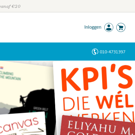
 vanaf €20
Inloggen
010-4731397
Personen
Trefwoorden