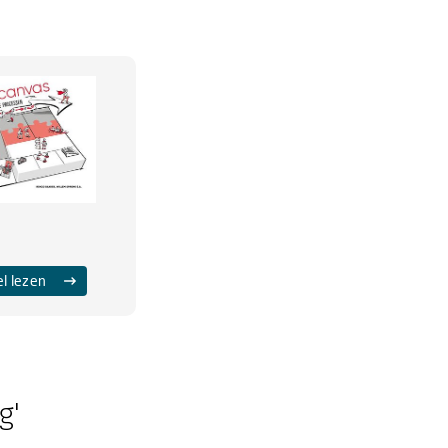
el lezen
g'