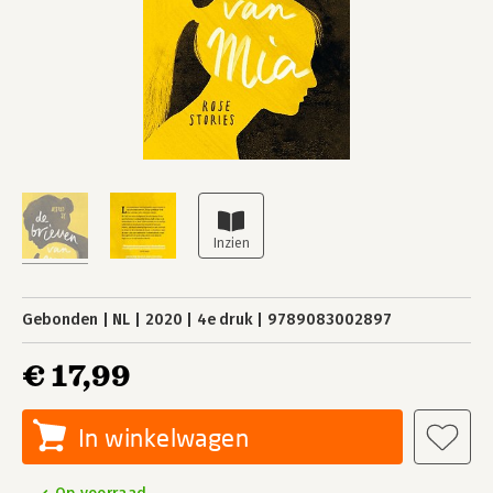
Gebonden
NL
2020
4e druk
9789083002897
€ 17,99
In winkelwagen