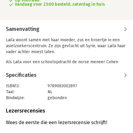
Op voorraad
Vandaag voor 23:00 besteld, zaterdag in huis
Samenvatting
Laila woont samen met haar moeder, zus en broertje in een
asielzoekerscentrum. Ze zijn gevlucht uit Syrië, waar Laila haar
vader achter moest laten.
Als Laila voor een schoolopdracht de norse meneer Cohen
moet helpen met huishoudelijke klusjes, heeft ze daar eerst
helemaal geen zin in. Maar bij het opruimen van zijn stoffige
Specificaties
zolder vindt ze een mysterieuze trommel vol met oude
brieven. Laila begint nieuwsgierig te lezen en raakt helemaal in
ISBN13:
9789083002897
de ban van de Joodse Mia, die dapper in verzet komt tegen de
Taal:
NL
nazi’s. Laila raakt vastbesloten te achterhalen wat er met Mia is
Bindwijze:
gebonden
gebeurd tijdens de oorlog. Als een ware detective begint ze
Aantal pagina's:
223
aan een spannende zoektocht.
Uitgever:
ROSE stories
Lezersrecensies
Druk:
4
Verschijningsdatum:
28-5-2020
Wees de eerste die een lezersrecensie schrijft!