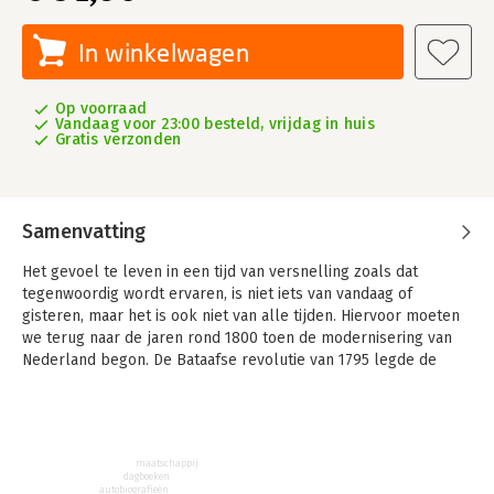
In winkelwagen
Op voorraad
Vandaag voor 23:00 besteld, vrijdag in huis
Gratis verzonden
Samenvatting
Het gevoel te leven in een tijd van versnelling zoals dat
tegenwoordig wordt ervaren, is niet iets van vandaag of
gisteren, maar het is ook niet van alle tijden. Hiervoor moeten
we terug naar de jaren rond 1800 toen de modernisering van
Nederland begon. De Bataafse revolutie van 1795 legde de
basis voor een nieuwe samenleving met gelijke rechten voor
alle burgers. De Industriële revolutie transformeerde
vervolgens het landschap en het dagelijks leven met de komst
van stoomtreinen, gasverlichting en fabrieken.
maatschappij
dagboeken
In dit boek laat Arianne Baggerman zien hoe Nederlanders
autobiografieën