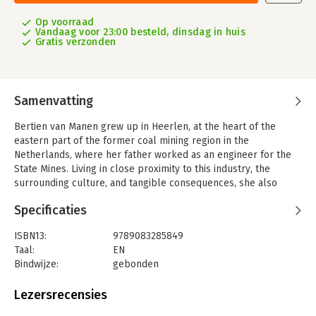
Op voorraad
Vandaag voor 23:00 besteld, dinsdag in huis
Gratis verzonden
Samenvatting
Bertien van Manen grew up in Heerlen, at the heart of the
eastern part of the former coal mining region in the
Netherlands, where her father worked as an engineer for the
State Mines. Living in close proximity to this industry, the
surrounding culture, and tangible consequences, she also
became intimately familiar with the kinds of places and people
Specificaties
associated with it. Spanning multiple decades, this publication
brings together photographs Van Manen took in various mining
ISBN13:
9789083285849
towns scattered around the world: Wakefield and New
Taal:
EN
Sharlston, Yorkshire (UK, 1970s), Most (CZ, 1980s), the
Bindwijze:
gebonden
Appalachian Mountains (US, 1980s and ’90s), and Apanas,
Aantal pagina's:
168
Siberia (RU, 1990s).
Uitgever:
Fw:
Lezersrecensies
Druk:
1