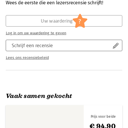
Verschijningsdatum:
24-4-2023
Wees de eerste die een lezersrecensie schrijft!
Hoofdrubriek:
Kunst en cultuur
?
Uw waardering
Log in om uw waardering te geven
Schrijf een recensie
Lees ons recensiebeleid
Vaak samen gekocht
Prijs voor beide
€ 94,90