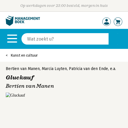
Op werkdagen voor 23:00 besteld, morgen in huis
Kunst en cultuur
Bertien van Manen
,
Marcia Luyten
,
Patricia van den Ende
,
e.a.
Gluckauf
Bertien van Manen