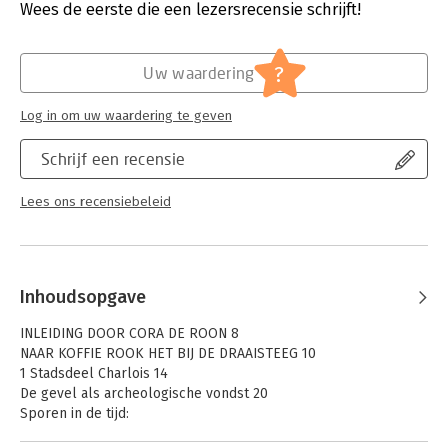
Verschijningsdatum:
23-12-2025
Wees de eerste die een lezersrecensie schrijft!
Rotterdamse geschiedenis, architectuur, typografie en
fotografie. En meer dan dat: dit boek nodigt uit om de stad met
Hoofdrubriek:
Geschiedenis
,
Jeugd
,
Literatuur en
nieuwe ogen te bekijken en zelf op zoek te gaan naar sporen
romans
?
van het verleden.
Uw waardering
Log in om uw waardering te geven
Schrijf een recensie
Lees ons recensiebeleid
Inhoudsopgave
INLEIDING DOOR CORA DE ROON 8
NAAR KOFFIE ROOK HET BIJ DE DRAAISTEEG 10
1 Stadsdeel Charlois 14
De gevel als archeologische vondst 20
Sporen in de tijd:
2 Stadsdeel Feijenoord 26