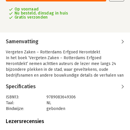
Op voorraad
Nu besteld, dinsdag in huis
Gratis verzonden
Samenvatting
Vergeten Zaken – Rotterdams Erfgoed Herontdekt
In het boek ‘Vergeten Zaken – Rotterdams Erfgoed
Herontdekt’ nemen achttien auteurs de lezer mee langs 24
bijzondere plekken in de stad, waar geveltekens, oude
bedrijfsnamen en andere bouwkundige details de verhalen van
vroegere bewoners en bedrijven vertellen. Samen schetsen
Specificaties
deze verhalen een levendig beeld van het Rotterdam van toen:
waar mensen in geloofden, hoe zij hun vrije tijd besteedden en
ISBN13:
9789083649306
waarmee zij hun brood verdienden.Naast deze 24 hoofdstukken
Taal:
NL
bevat het boek een uitgebreide catalogus van ruim 150 andere
Bindwijze:
gebonden
‘vergeten zaken’, aangevuld met rubrieken waarin enkele
Aantal pagina's:
272
bijzondere voorbeelden worden uitgelicht. Zo vormt het boek
Uitgever:
Studio Rashkov
Lezersrecensies
niet alleen een inspirerende wandeling door het verleden,
Druk:
2
maar ook een waardevol naslagwerk voor liefhebbers van