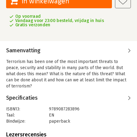
In winkelwagen
Op voorraad
Vandaag voor 23:00 besteld, vrijdag in huis
Gratis verzonden
Samenvatting
Terrorism has been one of the most important threats to
peace, security and stability in many parts of the world. But
what does this mean? What is the nature of this threat? What
can be done about it and how can we at least limit the impact
of terrorism?
These are just a handful of questions that will be addressed in
Specificaties
this book that consists of four parts. First it focuses on the
essence of terrorism as an instrument to achieve certain goals
ISBN13:
9789087283896
and the difficulties in defining the term. The second part
Taal:
EN
provides an overview of the state of the art of terrorism
Bindwijze:
paperback
studies. The most interesting results of this academic field are
Aantal pagina's:
264
examined and compared with empirical evidence with the aim
Uitgever:
Leiden University Press
Lezersrecensies
to either stress their importance or to debunk them as myths.