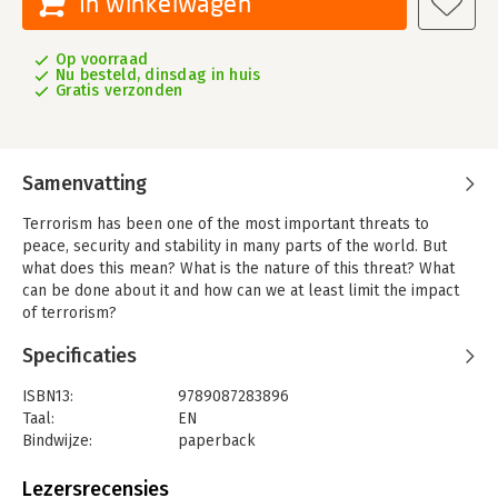
In winkelwagen
Op voorraad
Nu besteld, dinsdag in huis
Gratis verzonden
Samenvatting
Terrorism has been one of the most important threats to
peace, security and stability in many parts of the world. But
what does this mean? What is the nature of this threat? What
can be done about it and how can we at least limit the impact
of terrorism?
These are just a handful of questions that will be addressed in
Specificaties
this book that consists of four parts. First it focuses on the
essence of terrorism as an instrument to achieve certain goals
ISBN13:
9789087283896
and the difficulties in defining the term. The second part
Taal:
EN
provides an overview of the state of the art of terrorism
Bindwijze:
paperback
studies. The most interesting results of this academic field are
Aantal pagina's:
264
examined and compared with empirical evidence with the aim
Uitgever:
Leiden University Press
Lezersrecensies
to either stress their importance or to debunk them as myths.