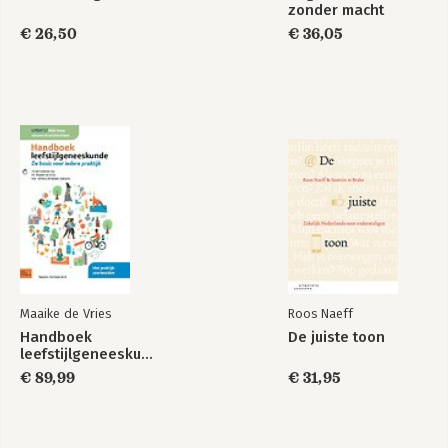
zonder macht
€ 26,50
€ 36,05
Maaike de Vries
Roos Naeff
Handboek
De juiste toon
leefstijlgeneeskunde
€ 89,99
€ 31,95