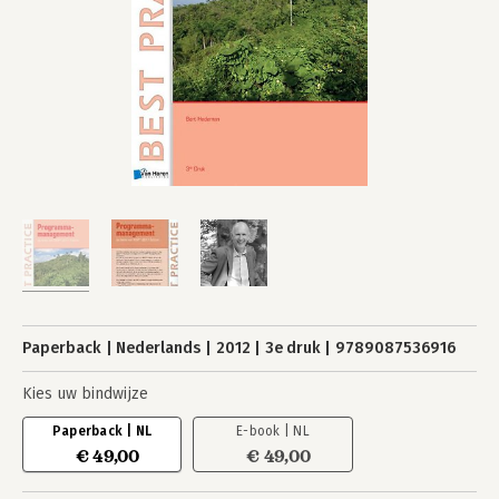
Paperback
Nederlands
2012
3e druk
9789087536916
Kies uw bindwijze
Paperback | NL
E-book | NL
€ 49,00
€ 49,00