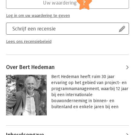
?
Uw waardering
Log in om uw waardering te geven
Schrijf een recensie
Lees ons recensiebeleid
Over Bert Hedeman
Bert Hedeman heeft ruim 30 jaar 
ervaring op het gebied van project- en 
programmamanagement, waarbij 12 jaar 
bij een internationale 
bouwonderneming in binnen- en 
buitenland en enkele jaren bij een 
internationaal ingenieursbureau. Bert 
was tevens meer dan 12 jaar verbonden 
Andere boeken door Bert Hedeman
aan de universiteit als hoofddocent in 
project- en programmamanagement. 

Inhoudsopgave