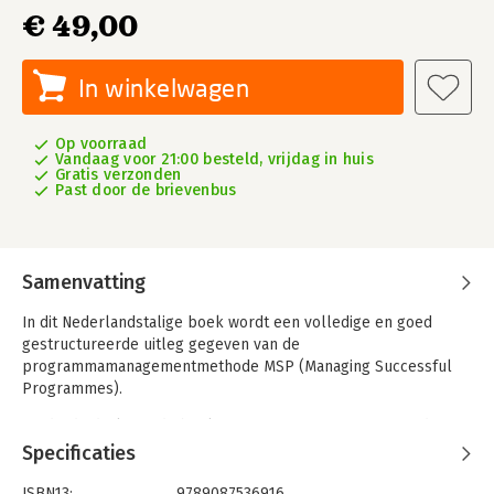
€ 49,00
In winkelwagen
Op voorraad
Vandaag voor 21:00 besteld, vrijdag in huis
Gratis verzonden
Past door de brievenbus
Samenvatting
In dit Nederlandstalige boek wordt een volledige en goed
gestructureerde uitleg gegeven van de
programmamanagementmethode MSP (Managing Successful
Programmes).
De derde druk van dit boek is aangepast aan MSP 2011 Edition.
Nieuw zijn de hoofdstukken Batenmanagement, Riscio- en
Specificaties
Issuemanagement en Kwaliteits- en borgingsmanagement.
Tevens is in de nieuwe editie van MSP de termininologie in lijn
ISBN13:
9789087536916