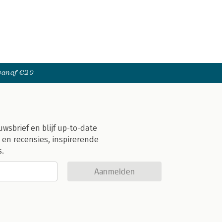
 vanaf €20
uwsbrief en blijf up-to-date
 en recensies, inspirerende
s.
Aanmelden