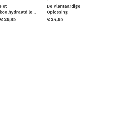
Het
De Plantaardige
koolhydraatdilemma
Oplossing
€ 29,95
€ 24,95