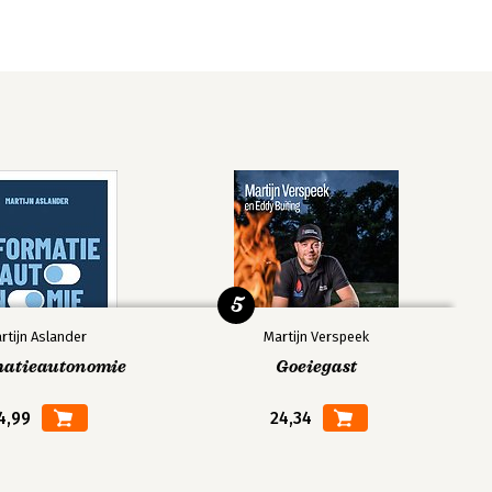
5
rtijn Aslander
Martijn Verspeek
matieautonomie
Goeiegast
4,99
24,34