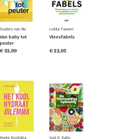
Ouders van Nu
Lobke Faasen
Van baby tot
Vleesfabels
peuter
€ 32,99
€ 22,95
Yneke Kootstra
Joel K. Kahn