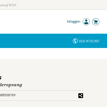
 vanaf €20
Inloggen
010-4731397
Personen
Trefwoorden
s
nderopvang
088508769