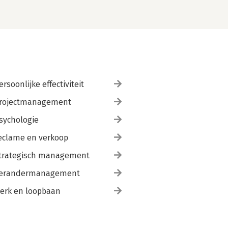
ersoonlijke effectiviteit
rojectmanagement
sychologie
eclame en verkoop
trategisch management
erandermanagement
erk en loopbaan