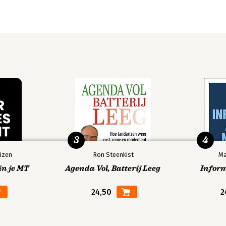
3
4
izen
Ron Steenkist
Ma
in je MT
Agenda Vol, Batterij Leeg
Infor
24,50
2