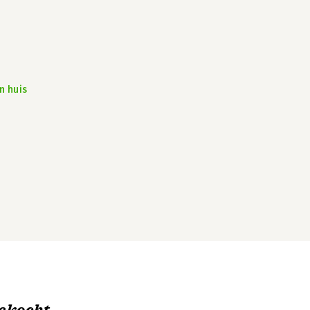
n huis
ekocht