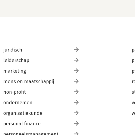
juridisch
p
leiderschap
p
marketing
p
mens en maatschappij
r
non-profit
s
ondernemen
v
organisatiekunde
w
personal finance
personeelsmanagement