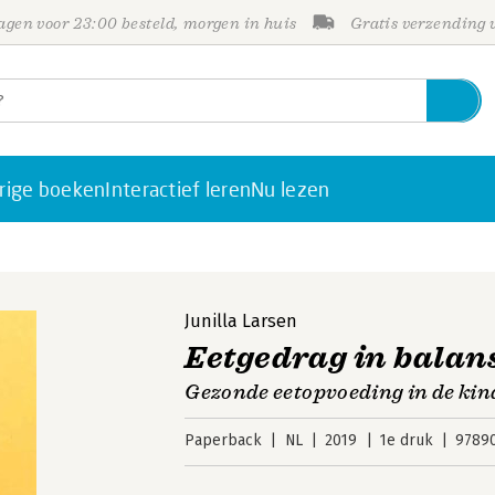
gen voor 23:00 besteld, morgen in huis
Gratis verzending
rige boeken
Interactief leren
Nu lezen
Junilla Larsen
Eetgedrag in balan
Gezonde eetopvoeding in de ki
Paperback
NL
2019
1e druk
9789