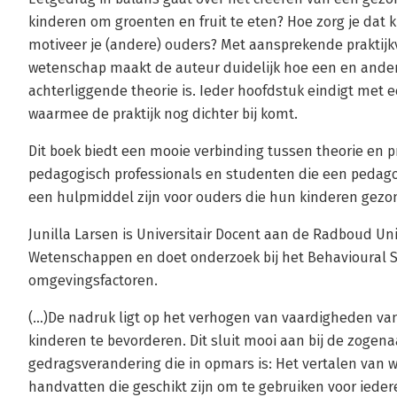
kinderen om groenten en fruit te eten? Hoe zorg je dat k
motiveer je (andere) ouders? Met aansprekende praktijk
wetenschap maakt de auteur duidelijk hoe een en ander
achterliggende theorie is. Ieder hoofdstuk eindigt met 
waarmee de praktijk nog dichter bij komt.
Dit boek biedt een mooie verbinding tussen theorie en pra
pedagogisch professionals en studenten die een pedago
een hulpmiddel zijn voor ouders die hun kinderen gezon
Junilla Larsen is Universitair Docent aan de Radboud Univ
Wetenschappen en doet onderzoek bij het Behavioural Sci
omgevingsfactoren.
(…)De nadruk ligt op het verhogen van vaardigheden va
kinderen te bevorderen. Dit sluit mooi aan bij de zoge
gedragsverandering die in opmars is: Het vertalen van w
handvatten die geschikt zijn om te gebruiken voor iede