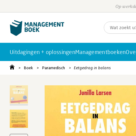
Op werkda
Uitdagingen + oplossingen
Managementboeken
Ove
Boek
Paramedisch
Eetgedrag in balans