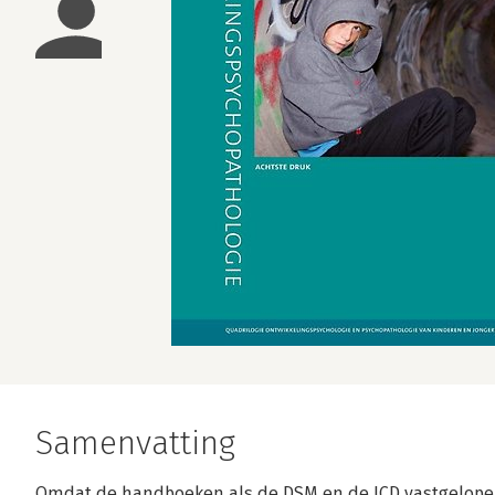
Samenvatting
Omdat de handboeken als de DSM en de ICD vastgelopen 