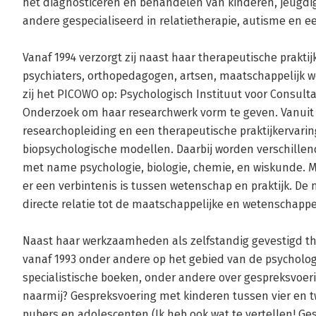
het diagnosticeren en behandelen van kinderen, jeugdig
andere gespecialiseerd in relatietherapie, autisme en ee
Vanaf 1994 verzorgt zij naast haar therapeutische prakti
psychiaters, orthopedagogen, artsen, maatschappelijk wer
zij het PICOWO op: Psychologisch Instituut voor Consulta
Onderzoek om haar researchwerk vorm te geven. Vanuit 
researchopleiding en een therapeutische praktijkervarin
biopsychologische modellen. Daarbij worden verschille
met name psychologie, biologie, chemie, en wiskunde. Ma
er een verbintenis is tussen wetenschap en praktijk. De m
directe relatie tot de maatschappelijke en wetenschappeli
Naast haar werkzaamheden als zelfstandig gevestigd the
vanaf 1993 onder andere op het gebied van de psycholo
specialistische boeken, onder andere over gespreksvoerin
naarmij? Gespreksvoering met kinderen tussen vier en tw
pubers en adolescenten (Ik heb ook wat te vertellen! Ge