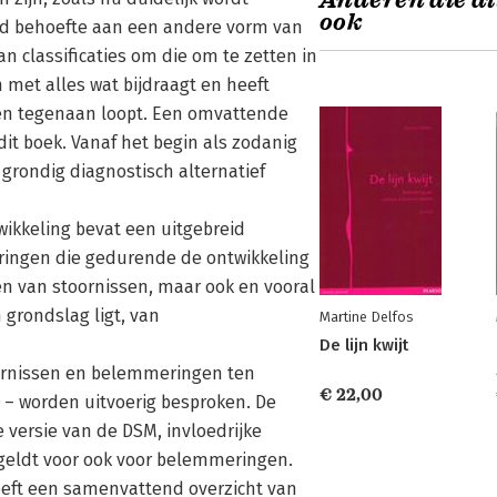
Anderen die di
ook
end behoefte aan een andere vorm van
 classificaties om die om te zetten in
 met alles wat bijdraagt en heeft
men tegenaan loopt. Een omvattende
dit boek. Vanaf het begin als zodanig
grondig diagnostisch alternatief
ikkeling bevat een uitgebreid
ringen die gedurende de ontwikkeling
en van stoornissen, maar ook en vooral
 grondslag ligt, van
Martine Delfos
De lijn kwijt
oornissen en belemmeringen ten
€ 22,00
 – worden uitvoerig besproken. De
e versie van de DSM, invloedrijke
geldt voor ook voor belemmeringen.
geeft een samenvattend overzicht van