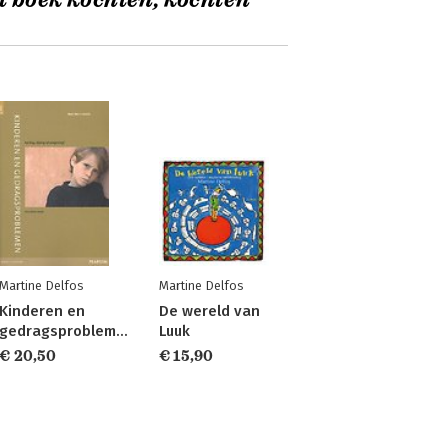
t boek kochten, kochten
Martine Delfos
Martine Delfos
Kinderen en
De wereld van
gedragsproblemen
Luuk
€ 20,50
€ 15,90