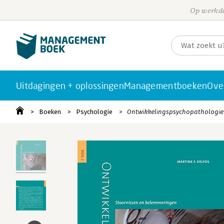
Op werkda
Uitdagingen + oplossingen
Managementboeken
Ove
Boeken
Psychologie
Ontwikkelingspsychopathologie