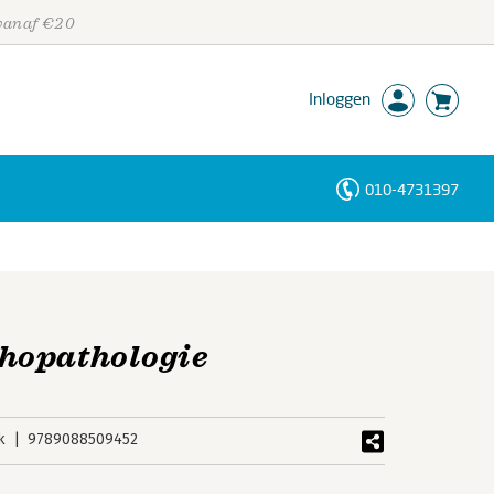
 vanaf €20
Inloggen
010-4731397
Personen
Trefwoorden
hopathologie
k
9789088509452