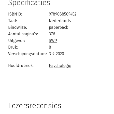
Specificaties
ISBN13:
9789088509452
Taal:
Nederlands
Bindwijze:
paperback
Aantal pagina's:
376
Uitgever:
SWP
Druk:
8
Verschijningsdatum:
3-9-2020
Hoofdrubriek:
Psychologie
Lezersrecensies