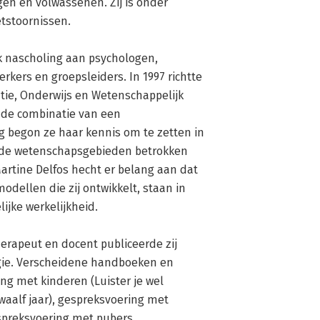
en en volwassenen. Zij is onder 
tstoornissen.

jk nascholing aan psychologen, 
kers en groepsleiders. In 1997 richtte 
tie, Onderwijs en Wetenschappelijk 
de combinatie van een 
g begon ze haar kennis om te zetten in 
nde wetenschapsgebieden betrokken 
rtine Delfos hecht er belang aan dat 
odellen die zij ontwikkelt, staan in 
jke werkelijkheid.

rapeut en docent publiceerde zij 
gie. Verscheidene handboeken en 
g met kinderen (Luister je wel 
aalf jaar), gespreksvoering met 
spreksvoering met pubers 