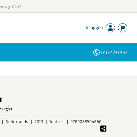
 vanaf €20
Inloggen
010-4731397
Personen
Trefwoorden
n
 zijn
Nederlands
2013
1e druk
9789088504860