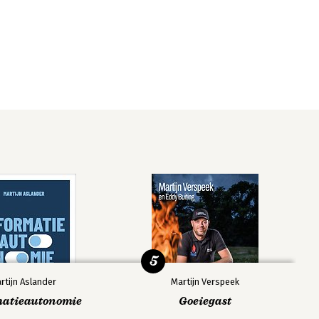
5
rtijn Aslander
Martijn Verspeek
matieautonomie
Goeiegast