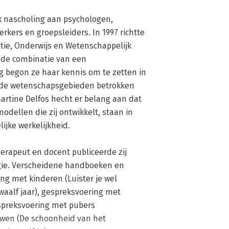
jk nascholing aan psychologen, 
kers en groepsleiders. In 1997 richtte 
tie, Onderwijs en Wetenschappelijk 
de combinatie van een 
g begon ze haar kennis om te zetten in 
nde wetenschapsgebieden betrokken 
rtine Delfos hecht er belang aan dat 
odellen die zij ontwikkelt, staan in 
jke werkelijkheid.

rapeut en docent publiceerde zij 
gie. Verscheidene handboeken en 
g met kinderen (Luister je wel 
aalf jaar), gespreksvoering met 
spreksvoering met pubers 
wen (De schoonheid van het 