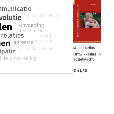
mmunicatie
menselijke selectie
volutie
len
opvoeding
testosteron
relaties
empathie
provelutie
nen
agressie
menselijke selectie
Martine Delfos
ipatie
Ontwikkeling in
lijke ontwikkeling
vogelvlucht
€ 41,50