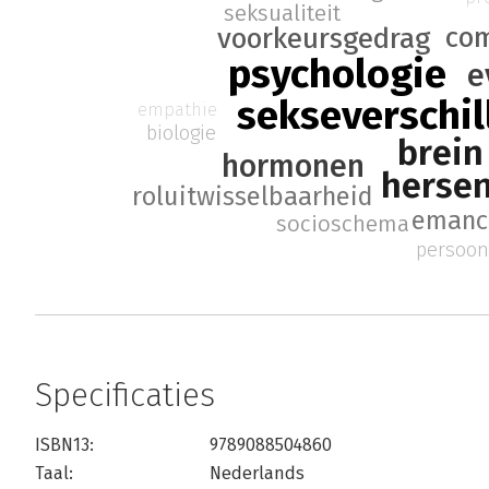
seksualiteit
co
voorkeursgedrag
psychologie
e
sekseverschil
empathie
biologie
brein
hormonen
herse
roluitwisselbaarheid
emanc
socioschema
persoon
Specificaties
ISBN13:
9789088504860
Taal:
Nederlands