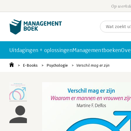
Op werkda
Uitdagingen + oplossingen
Managementboeken
Ove
E-Books
Psychologie
Verschil mag er zijn