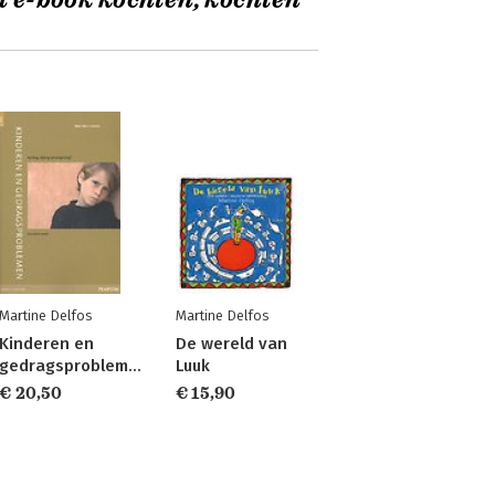
t e-book kochten, kochten
Martine Delfos
Martine Delfos
Kinderen en
De wereld van
gedragsproblemen
Luuk
€ 20,50
€ 15,90