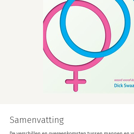
Samenvatting
De verschillen en overeenkomsten tussen mannen en vro