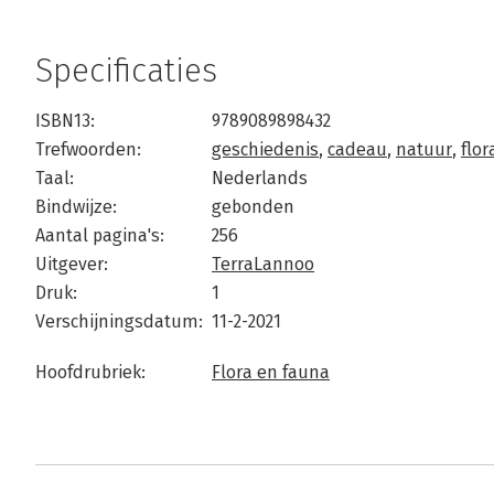
Specificaties
ISBN13:
9789089898432
Trefwoorden:
geschiedenis
,
cadeau
,
natuur
,
flor
Taal:
Nederlands
Bindwijze:
gebonden
Aantal pagina's:
256
Uitgever:
TerraLannoo
Druk:
1
Verschijningsdatum:
11-2-2021
Hoofdrubriek:
Flora en fauna