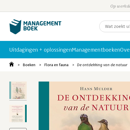
Op werkda
Uitdagingen + oplossingen
Managementboeken
Ove
Boeken
Flora en fauna
De ontdekking van de natuur