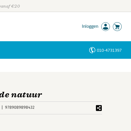
 vanaf €20
Inloggen
010-4731397
Personen
Trefwoorden
 de natuur
9789089898432