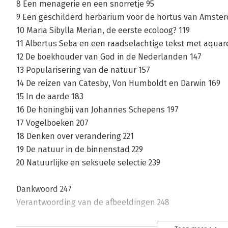
8 Een menagerie en een snorretje 95
9 Een geschilderd herbarium voor de hortus van Amste
10 Maria Sibylla Merian, de eerste ecoloog? 119
11 Albertus Seba en een raadselachtige tekst met aquar
12 De boekhouder van God in de Nederlanden 147
13 Popularisering van de natuur 157
14 De reizen van Catesby, Von Humboldt en Darwin 169
15 In de aarde 183
16 De honingbij van Johannes Schepens 197
17 Vogelboeken 207
18 Denken over verandering 221
19 De natuur in de binnenstad 229
20 Natuurlijke en seksuele selectie 239
Dankwoord 247
Verantwoording van de afbeeldingen 248
Bronnen voor de afbeeldingen 251