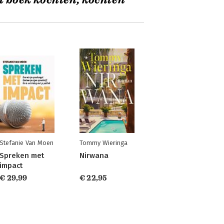
t boek kochten, kochten
Stefanie Van Moen
Tommy Wieringa
Spreken met
Nirwana
impact
€ 29,99
€ 22,95