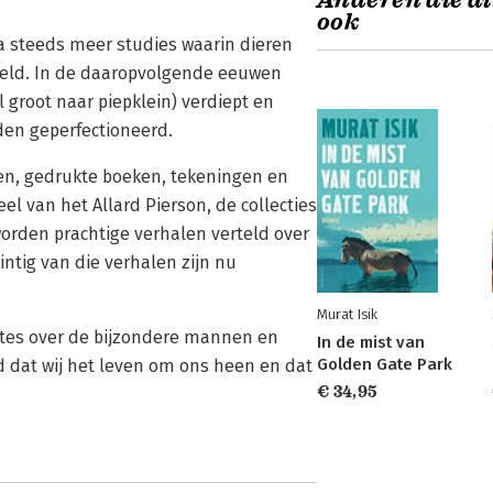
Anderen die di
ook
a steeds meer studies waarin dieren
eeld. In de daaropvolgende eeuwen
 groot naar piepklein) verdiept en
den geperfectioneerd.
ten, gedrukte boeken, tekeningen en
eel van het Allard Pierson, de collecties
orden prachtige verhalen verteld over
intig van die verhalen zijn nu
Murat Isik
tes over de bijzondere mannen en
In de mist van
Golden Gate Park
 dat wij het leven om ons heen en dat
€ 34,95