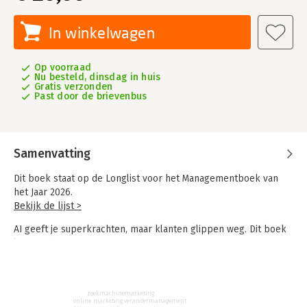
In winkelwagen
Op voorraad
Nu besteld, dinsdag in huis
Gratis verzonden
Past door de brievenbus
Samenvatting
Dit boek staat op de Longlist voor het Managementboek van
het Jaar 2026.
Bekijk de lijst >
AI geeft je superkrachten, maar klanten glippen weg. Dit boek
laat zien hoe je ze terugwint.
Hoe klanten jouw product of dienst vinden, verandert radicaal.
Bezoekers blijven weg, kliks drogen op, je funnel loopt vast.
Alles wat je dacht te weten over digitale marketing staat op
zoekmachinemarketing
online marketing
verandermanagement