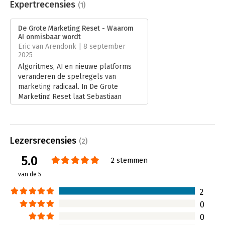
“Scherp geschreven, herkenbaar en actueel. Zet echt aan tot
Uitgever:
Alderwood
Expertrecensies
(1)
denken.” - Jurjen van den Broek, Director VML
Druk:
1
Verschijningsdatum:
4-9-2025
De Grote Marketing Reset - Waarom
“Praktisch, helder en razendsnel te lezen. Dit boek had er al
AI onmisbaar wordt
veel eerder moeten zijn.” - Noor Bavinck, Digital consultant
Hoofdrubriek:
Marketing
Eric van Arendonk | 8 september
2025
Algoritmes, AI en nieuwe platforms
veranderen de spelregels van
marketing radicaal. In De Grote
Marketing Reset laat Sebastiaan
Elsholz zien hoe oude strategieën
terrein verliezen en waarom AI een
onmisbaar nieuw instrument wordt. In
zijn recensie deelt Eric van Arendonk
Lezersrecensies
(2)
zijn oordeel.
Lees verder
5.0
2 stemmen
van de 5
2
0
0