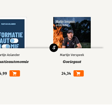
5
rtijn Aslander
Martijn Verspeek
matieautonomie
Goeiegast
4,99
24,34