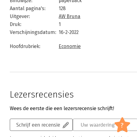
Bindwijze:
paperback
Aantal pagina's:
128
Uitgever:
AW Bruna
Druk:
1
Verschijningsdatum:
16-2-2022
Hoofdrubriek:
Economie
Lezersrecensies
Wees de eerste die een lezersrecensie schrijft!
?
Schrijf een recensie
Uw waardering