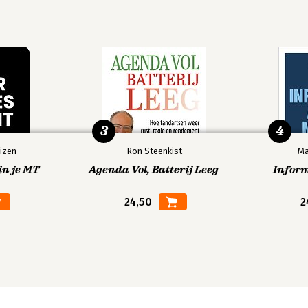
3
4
izen
Ron Steenkist
Ma
in je MT
Agenda Vol, Batterij Leeg
Infor
24,50
2