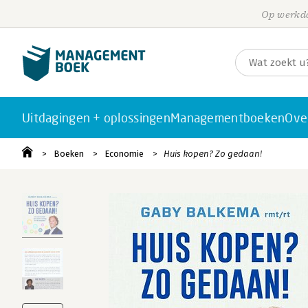
Op werkda
Uitdagingen + oplossingen
Managementboeken
Ove
Boeken
Economie
Huis kopen? Zo gedaan!