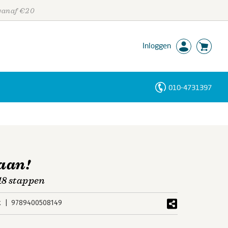
 vanaf €20
Inloggen
010-4731397
Personen
Trefwoorden
aan!
18 stappen
k
9789400508149