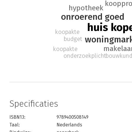
kooppro
hypotheek
onroerend goed
huis kop
koopakte
woningmar
budget
makelaa
koopakte
bouwkund
onderzoekplicht
Specificaties
ISBN13:
9789400508149
Taal:
Nederlands