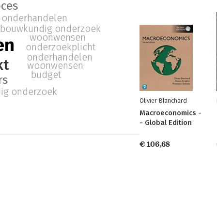
ces
onderhandelen
bouwkundig onderzoek
woonwensen
en
onderzoekplicht
onderhandelen
kt
woonwensen
budget
rs
ig onderzoek
Olivier Blanchard
Macroeconomics -
- Global Edition
€ 106,68