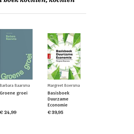
t boek kochten, kochten
Barbara Baarsma
Margreet Boersma
Groene groei
Basisboek
Duurzame
Economie
€ 24,99
€ 39,95