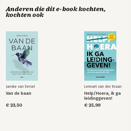
-Weg uit zwartwerk
Anderen die dit e-book kochten,
Hassan
kochten ook
-Nieuwkomer
Marc
-Over de drempel
Bart
-De carrière-switch
Jan
-Kunstenaar
Jef
-Herstarter
Audry
-Knelpuntberoepers
Barbara & Sebastian
-Flexwerker
Janske van Eersel
Lennart van der Kraan
Raimond
Van de baan
Help/Hoera, ik ga
-Op weg naar de top
leidinggeven!
Brigitte
€ 23,50
€ 25,99
-Van moeder op zoon
Nada en Sacha
-Doorstarter
Marijke
-Gepensioneerde