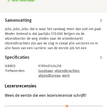
Niet leverbaar.
Samenvatting
Jobs, jobs, jobs: dat is waar het vandaag meer dan ooit om gaat.
Minder bekend is dat jaarlijks 570.000 Belgen via de
uitzendsector de weg vinden naar de arbeidsmarkt.
Uitzendkrachten zijn aan de slag in zowat alle sectoren en in
alle fases van een carrière, van de eerste job tot een
bijverdienste na het pensioen.
Specificaties
Dit is het eerste boek dat de uitzendsector langs alle kanten
belicht. Hoog tijd nu we met z'n allen meer en langer zullen
ISBN13:
9789401434218
moeten werken. Aan de hand van verrassende getuigenissen
Trefwoorden:
loopbaan
,
uitzendkrachten
,
en interessante weetjes schetst Aan het werk een indringend
uitzendbureau
,
werk
portret van een sector die fexibel werk mogelijk maakt en
Taal:
Nederlands
vaak een opstap betekent naar de arbeidsmarkt en een job.
Bindwijze:
e-book
Lezersrecensies
Beveiliging:
watermerk
Bestandsformaat:
epub
Wees de eerste die een lezersrecensie schrijft!
Aantal pagina's:
192
Uitgever:
TerraLannoo