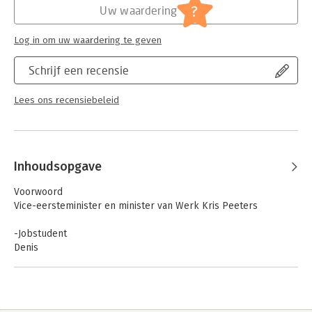
Druk:
1
?
Uw waardering
Verschijningsdatum:
19-4-2016
Log in om uw waardering te geven
Hoofdrubriek:
Werk en loopbaan
Schrijf een recensie
Lees ons recensiebeleid
Inhoudsopgave
Voorwoord
Vice-eersteminister en minister van Werk Kris Peeters
-Jobstudent
Denis
-Pas afgestudeerd
Olivier
-De college drop-out
Moo