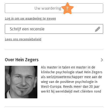
Uitgever:
Lannoo
Verschijningsdatum:
15-5-2017
?
Uw waardering
Hoofdrubriek:
Psychologie
Log in om uw waardering te geven
Schrijf een recensie
Lees ons recensiebeleid
Over Hein Zegers
Als master in talen en master in de 
klinische psychologie staat Hein Zegers 
als welzijnswetenschapper mee aan de 
wieg van de positieve psychologie in 
West-Europa. Reeds meer dan 20 jaar 
werkt hij wereldwijd met cliënten rond 
versoberen, welzijn en zin, heeft hij een 
eigen psychologiepraktijk in de 
Andere boeken door Hein Zegers
innovatieve universiteitsstad Leuven en 