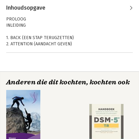
geeft hij regelmatig lezingen.
Inhoudsopgave
PROLOOG
INLEIDING
1. BACK (EEN STAP TERUGZETTEN)
2. ATTENTION (AANDACHT GEVEN)
3. SELECT (SELECTEREN)
4. INVEST (INVESTEREN)
5. CUT (WEGKNIPPEN)
6. SENSE (ZIN)
7. VAN ZOOIKOORTS NAAR ZIN MET BASICS
WelzijnsWetenschap
Anderen die dit kochten, kochten ook
EPILOOG
HELP
DANKWOORD
Bekijk alle boeken
REFERENTIES