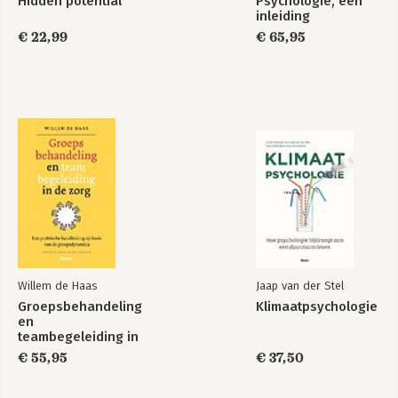
Hidden potential
Psychologie, een
inleiding
€ 22,99
€ 65,95
Willem de Haas
Jaap van der Stel
Groepsbehandeling
Klimaatpsychologie
en
teambegeleiding in
de zorg
€ 55,95
€ 37,50