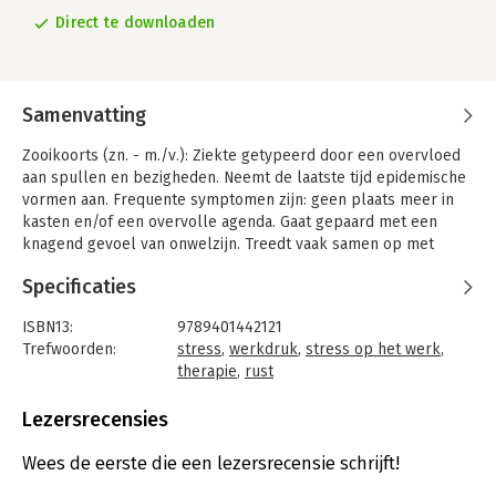
Direct te downloaden
Samenvatting
Zooikoorts (zn. - m./v.): Ziekte getypeerd door een overvloed
aan spullen en bezigheden. Neemt de laatste tijd epidemische
vormen aan. Frequente symptomen zijn: geen plaats meer in
kasten en/of een overvolle agenda. Gaat gepaard met een
knagend gevoel van onwelzijn. Treedt vaak samen op met
Zintekortstoornis. Hein Zegers laat in Zooikoorts enkele
Specificaties
ervaringsdeskundigen aan het woord, vrijwillige
eenvoudzoekers die getuigen over hoe ze hun te drukke leven
ISBN13:
9789401442121
omgooiden. Aan de hand van hun verhalen - en op basis van
Trefwoorden:
stress
,
werkdruk
,
stress op het werk
,
onderzoek bij meer dan vijfhonderd vrijwillige eenvoudzoekers
therapie
,
rust
uit alle lagen van de bevolking - gidst Hein Zegers de lezer
Taal:
Nederlands
door de BASICS-therapie. Die therapie kan mensen helpen de
Bindwijze:
e-book
Lezersrecensies
stappen te zetten naar een leven met minder spullen en
Beveiliging:
watermerk
gedoe. Een leven zonder Zooikoorts, een leven met meer Zin.
Bestandsformaat:
epub
Wees de eerste die een lezersrecensie schrijft!
Aantal pagina's:
103